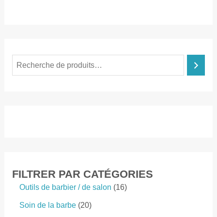
R
e
c
h
e
r
c
h
FILTRER PAR CATÉGORIES
e
1
Outils de barbier / de salon
16
6
2
Soin de la barbe
20
p
0