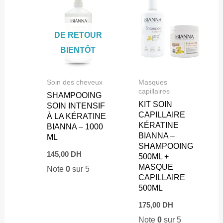
DE RETOUR
BIENTÔT
Soin des cheveux
Masques
capillaires
SHAMPOOING
KIT SOIN
SOIN INTENSIF
CAPILLAIRE
À LA KÉRATINE
KÉRATINE
BIANNA – 1000
BIANNA –
ML
SHAMPOOING
145,00
DH
500ML +
MASQUE
Note
0
sur 5
CAPILLAIRE
500ML
175,00
DH
Note
0
sur 5