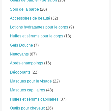
Outils de barbier / de salon
16
6
2
Soin de la barbe
20
p
0
r
3
Accessoires de beauté
32
p
o
2
r
9
Lotions hydratantes pour le corps
9
d
p
o
p
u
r
1
Huiles et sérums pour le corps
13
d
r
i
o
3
u
o
7
Gels Douche
7
t
d
p
i
d
p
s
u
r
6
Nettoyants
67
t
u
r
i
o
7
s
i
o
1
Après-shampoings
16
t
d
p
t
d
6
s
u
r
2
Déodorants
22
s
u
p
i
o
2
i
r
2
Masques pour le visage
22
t
d
p
t
o
2
s
u
r
4
Masques capillaires
43
s
d
p
i
o
3
u
r
3
Huiles et sérums capillaires
37
t
d
p
i
o
7
s
u
r
2
Outils pour cheveux
26
t
d
p