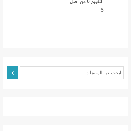
التقييم
0
من اصل
5
ا
ل
ب
ح
ث