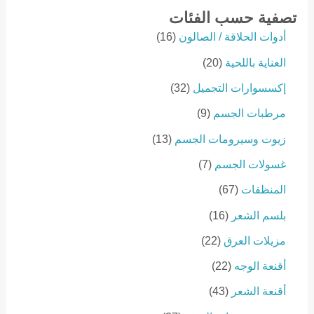
تصفية حسب الفئات
1
أدوات الحلاقة / الصالون
16
6
2
العناية باللحية
20
p
0
r
3
إكسسوارات التجميل
32
p
o
2
r
9
مرطبات الجسم
9
d
p
o
p
u
r
1
زيوت وسيرومات الجسم
13
d
r
c
o
3
u
o
7
غسولات الجسم
7
t
d
p
c
d
p
s
u
r
6
المنظفات
67
t
u
r
c
o
7
s
c
o
1
بلسم الشعر
16
t
d
p
t
d
6
s
u
r
2
مزيلات العرق
22
s
u
p
c
o
2
c
r
2
أقنعة الوجه
22
t
d
p
t
o
2
s
u
r
4
أقنعة الشعر
43
s
d
p
c
o
3