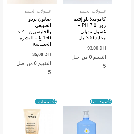
غسولات الجسم
غسولات الجسم
كاموميلا بلو إنتيم
صابون بردو
روزا PH 7.0 –
الطبيعي
غسول مهبلي
بالجليسرين – 2 ×
محايد 300 مل
150 غ – للبشرة
الحساسة
93,00
DH
35,00
DH
التقييم
0
من اصل
التقييم
0
من اصل
5
5
تَخْفِيضَات !
تَخْفِيضَات !