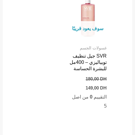
سوف يعود قريبًا
غسولات الجسم
SVR جيل تنظيف
توبياليزي – 400مل
للبشرة الحساسة
180,00
DH
Current
Original
149,00
DH
price
price
التقييم
0
من اصل
is:
was:
149,00 DH.
180,00 DH.
5