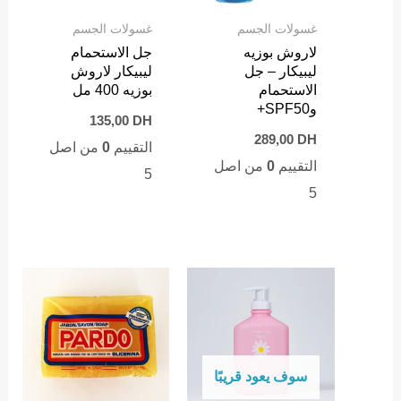
غسولات الجسم
غسولات الجسم
لاروش بوزيه
جل الاستحمام
ليبيكار – جل
ليبيكار لاروش
الاستحمام
بوزيه 400 مل
وSPF50+
135,00
DH
289,00
DH
التقييم
0
من اصل
التقييم
0
من اصل
5
5
سوف يعود قريبًا