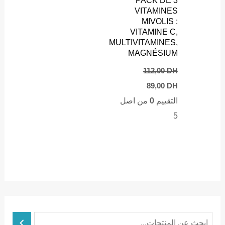
PACK DE 3
VITAMINES
MIVOLIS :
VITAMINE C,
MULTIVITAMINES,
MAGNÉSIUM
112,00
DH
Current
Original
89,00
DH
price
price
التقييم
0
من اصل
is:
was:
89,00 DH.
112,00 DH.
5
ا