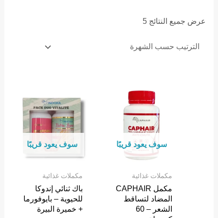
Sorted
عرض جميع النتائج 5
by
popularity
سوف يعود قريبًا
سوف يعود قريبًا
مكملات غذائية
مكملات غذائية
مكمل CAPHAIR
باك ثنائي إندوكا
المضاد لتساقط
للحيوية – بايوفورما
الشعر – 60
+ خميرة البيرة