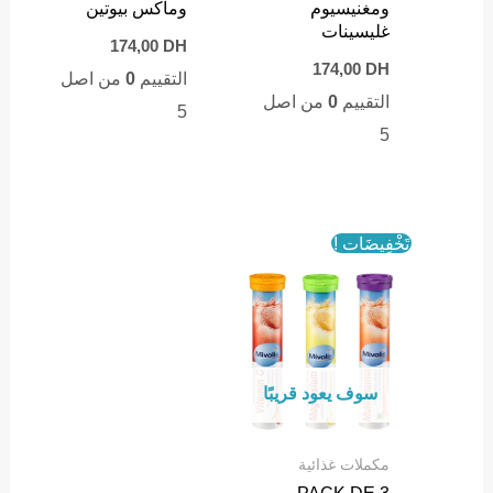
ومغنيسيوم
وماكس بيوتين
غليسينات
174,00
DH
174,00
DH
التقييم
0
من اصل
التقييم
0
من اصل
5
5
تَخْفِيضَات !
سوف يعود قريبًا
مكملات غذائية