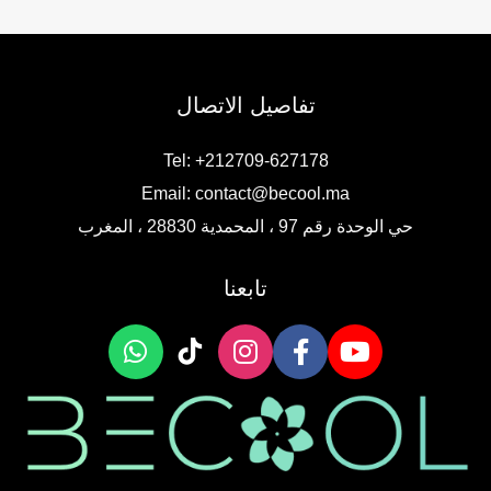
c
d
c
d
t
u
t
u
s
c
s
c
t
t
تفاصيل الاتصال
s
s
Tel: +212709-627178
Email:
contact@becool.ma
حي الوحدة رقم 97 ، المحمدية 28830 ، المغرب
تابعنا