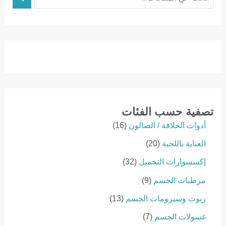
ل
ب
ح
ث
تصفية حسب الفئات
1
أدوات الحلاقة / الصالون
16
6
2
العناية باللحية
20
p
0
r
3
إكسسوارات التجميل
32
p
o
2
r
9
مرطبات الجسم
9
d
p
o
p
u
r
1
زيوت وسيرومات الجسم
13
d
r
c
o
3
u
o
7
غسولات الجسم
7
t
d
p