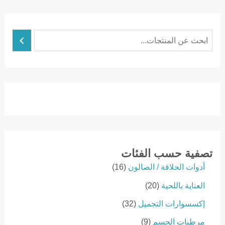
ا
ل
ب
ح
ث
تصفية حسب الفئات
1
أدوات الحلاقة / الصالون
16
6
2
العناية باللحية
20
p
0
r
3
إكسسوارات التجميل
32
p
o
2
r
9
مرطبات الجسم
9