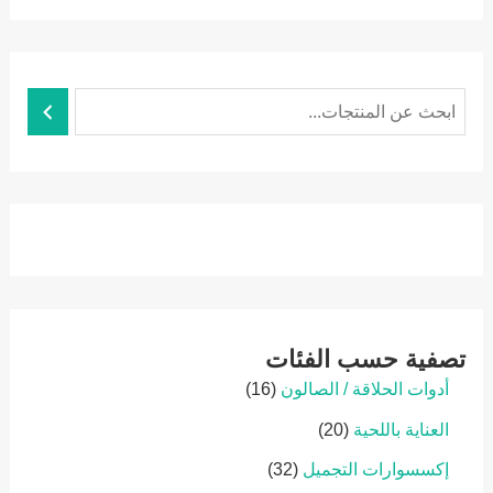
ا
ل
ب
ح
ث
تصفية حسب الفئات
1
أدوات الحلاقة / الصالون
16
6
2
العناية باللحية
20
p
0
r
3
إكسسوارات التجميل
32
p