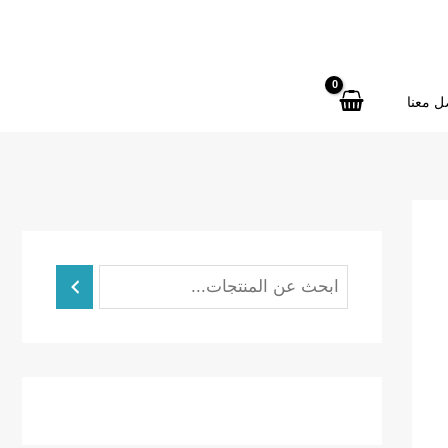
ل معنا
ا
ل
ب
ح
ث