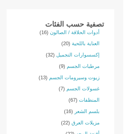
تصفية حسب الفئات
1
أدوات الحلاقة / الصالون
16
6
2
العناية باللحية
20
p
0
r
3
إكسسوارات التجميل
32
p
o
2
r
9
مرطبات الجسم
9
d
p
o
p
u
r
1
زيوت وسيرومات الجسم
13
d
r
c
o
3
u
o
7
غسولات الجسم
7
t
d
p
c
d
p
s
u
r
6
المنظفات
67
t
u
r
c
o
7
s
c
o
1
بلسم الشعر
16
t
d
p
t
d
6
s
u
r
2
مزيلات العرق
22
s
u
p
c
o
2
c
r
2
أقنعة الوجه
22