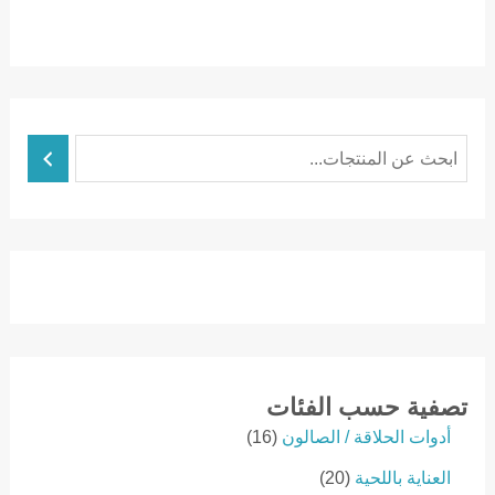
ا
ل
ب
ح
ث
تصفية حسب الفئات
1
أدوات الحلاقة / الصالون
16
6
2
العناية باللحية
20
p