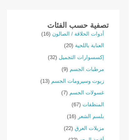
تصفية حسب الفئات
1
أدوات الحلاقة / الصالون
16
6
2
العناية باللحية
20
p
0
r
3
إكسسوارات التجميل
32
p
o
2
r
9
مرطبات الجسم
9
d
p
o
p
u
r
1
زيوت وسيرومات الجسم
13
d
r
c
o
3
u
o
7
غسولات الجسم
7
t
d
p
c
d
p
s
u
r
6
المنظفات
67
t
u
r
c
o
7
s
c
o
1
بلسم الشعر
16
t
d
p
t
d
6
s
u
r
2
مزيلات العرق
22
s
u
p
c
o
2
c
r
2
أقنعة الوجه
22