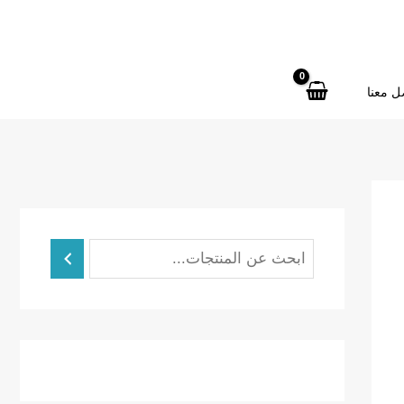
ل معنا
ا
ل
ب
ح
ث