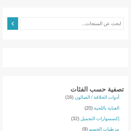
ا
ل
ب
ح
ث
تصفية حسب الفئات
1
أدوات الحلاقة / الصالون
16
6
2
العناية باللحية
20
p
0
r
3
إكسسوارات التجميل
32
p
o
2
r
9
مرطبات الجسم
9