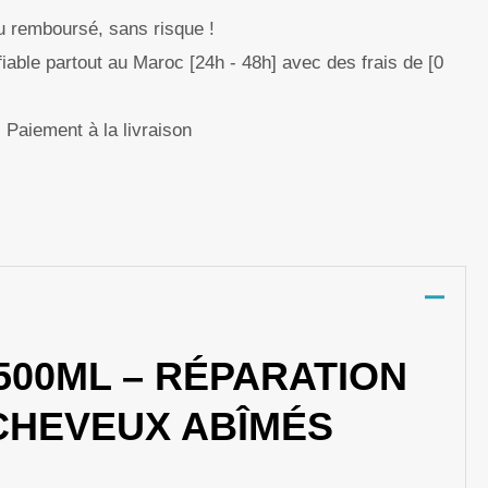
ou remboursé, sans risque !
fiable partout au Maroc [24h - 48h] avec des frais de [0
Paiement à la livraison
p
nger
re
500ML – RÉPARATION
CHEVEUX ABÎMÉS