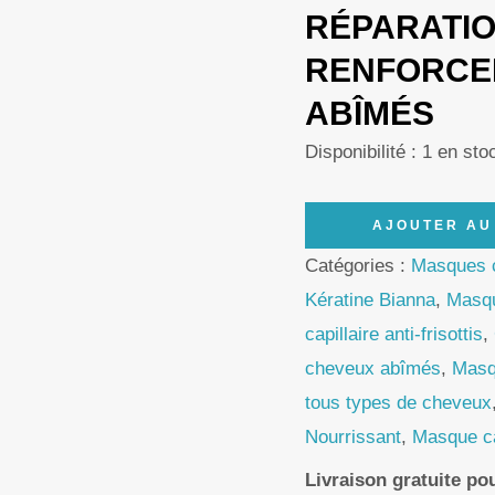
RÉPARATIO
RENFORCE
ABÎMÉS
Disponibilité :
1 en sto
quantité
AJOUTER AU
de
Catégories :
Masques c
Bianna
Kératine Bianna
,
Masqu
Pure
capillaire anti-frisottis
,
Keratin
cheveux abîmés
,
Masqu
Hair
tous types de cheveux
Mask
Nourrissant
,
Masque ca
500ml
Livraison gratuite p