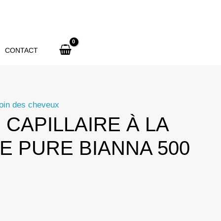
de
Bianna
Pure
Keratin
CONTACT
Hair
Mask
500ml
oin des cheveux
CAPILLAIRE À LA
E PURE BIANNA 500