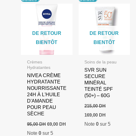
DE RETOUR
DE RETOUR
BIENTÔT
BIENTÔT
Crèmes
Soins de la peau
Hydratantes
SVR SUN
NIVEA CRÈME
SECURE
HYDRATANTE
MINÉRAL
NOURRISSANTE
TEINTÉ SPF
24H À L'HUILE
(50+) – 60G
D'AMANDE
215,00
DH
POUR PEAU
Le
Le
SÈCHE
169,00
DH
prix
prix
Le
Le
Note
0
sur 5
95,00
DH
69,00
DH
initial
actuel
prix
prix
était :
est :
Note
0
sur 5
initial
actuel
215,00 DH.
169,00 DH.