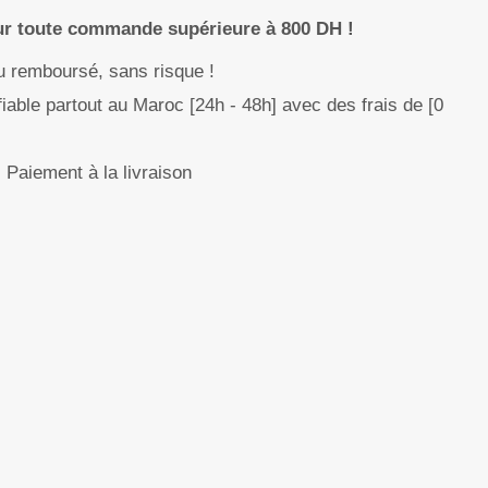
our toute commande supérieure à 800 DH !
ou remboursé, sans risque !
fiable partout au Maroc [24h - 48h] avec des frais de [0
Paiement à la livraison
p
nger
re