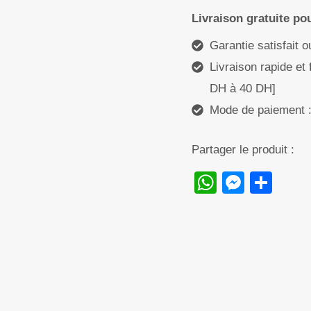
Original
Livraison gratuite p
Garantie satisfait 
Livraison rapide et 
DH à 40 DH]
Mode de paiement : 
Partager le produit :
WhatsAp
Messe
Sha