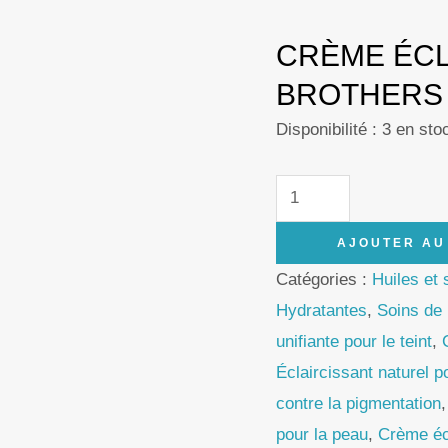
CRÈME ÉCL
BROTHERS 
Disponibilité :
3 en sto
quantité
de
AJOUTER AU
FAIZA
Catégories :
Huiles et
BEAUTY
Hydratantes
,
Soins de 
Whitening
unifiante pour le teint
,
Cream
Éclaircissant naturel p
50g
contre la pigmentation
–
pour la peau
,
Crème éc
100%