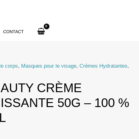
FAIZA
BEAUTY
Whitening
CONTACT
Cream
50g
–
100%
le corps
,
Masques pour le visage
,
Crèmes Hydratantes
,
Original
EAUTY CRÈME
ISSANTE 50G – 100 %
L