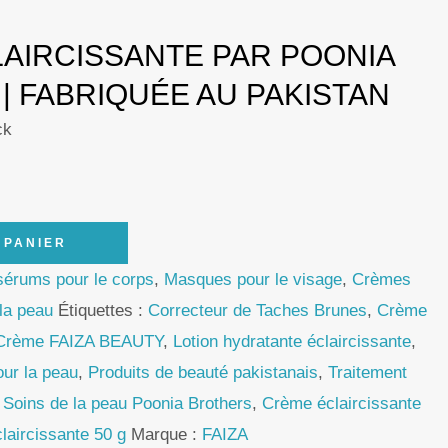
AIRCISSANTE PAR POONIA
| FABRIQUÉE AU PAKISTAN
ck
 PANIER
 sérums pour le corps
,
Masques pour le visage
,
Crèmes
la peau
Étiquettes :
Correcteur de Taches Brunes
,
Crème
Crème FAIZA BEAUTY
,
Lotion hydratante éclaircissante
,
our la peau
,
Produits de beauté pakistanais
,
Traitement
,
Soins de la peau Poonia Brothers
,
Crème éclaircissante
laircissante 50 g
Marque :
FAIZA