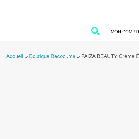
Aller
au
contenu
MON COMPT
Accueil
»
Boutique Becool.ma
»
FAIZA BEAUTY Crème Écl