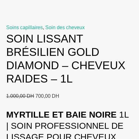
Soins capillaires
,
Soin des cheveux
SOIN LISSANT
BRÉSILIEN GOLD
DIAMOND – CHEVEUX
RAIDES – 1L
Le
Le
1.000,00
DH
700,00
DH
prix
prix
MYRTILLE ET BAIE NOIRE
1L
initial
actuel
était :
est :
| SOIN PROFESSIONNEL DE
1.000,00 DH.
700,00 DH.
LISSAGE POUR CHEVEUX