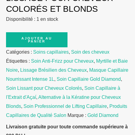
COLORÉS ET BLONDS
Disponibilité :
1 en stock
quantité
AJOUTER AU
PANIER
de
Catégories :
Soins capillaires
,
Soin des cheveux
Gold
Étiquettes :
Soin Anti-Frizz pour Cheveux
,
Myrtille et Baie
Diamond
Noire
,
Lissage Brésilien des Cheveux
,
Masque Capillaire
Brazilian
Nourrissant Intense 1L
,
Soin Capillaire Gold Diamond
,
Hair
Soin Lissant pour Cheveux Colorés
,
Soin Capillaire à
Straightening
l'Extrait d'Açaí
,
Alternative à la Kératine pour Cheveux
Treatment
Blonds
,
Soin Professionnel de Lifting Capillaire
,
Produits
1L
Capillaires de Qualité Salon
Marque :
Gold Diamond
Livraison gratuite pour toute commande supérieure à