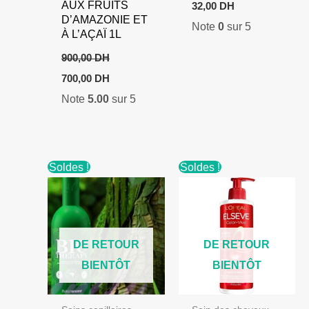
AUX FRUITS
32,00
DH
D’AMAZONIE ET
Note
0
sur 5
À L’AÇAÏ 1L
900,00
DH
Le
Le
700,00
DH
prix
prix
Note
5.00
sur 5
initial
actuel
était :
est :
900,00 DH.
700,00 DH.
Soldes !
Soldes !
DE RETOUR
DE RETOUR
BIENTÔT
BIENTÔT