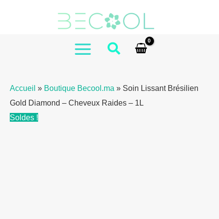
Aller
de
au
Gold
contenu
Diamond
Brazilian
MAIN
Hair
MENU
Straightening
Accueil
»
Boutique Becool.ma
»
Soin Lissant Brésilien
Treatment
Gold Diamond – Cheveux Raides – 1L
1L
Soldes !