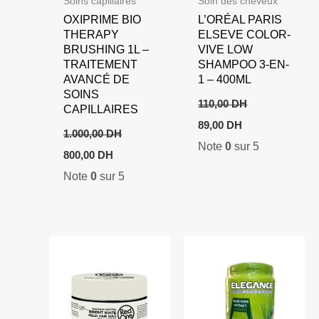
Soins capillaires
Soin des cheveux
OXIPRIME BIO
L’ORÉAL PARIS
THERAPY
ELSEVE COLOR-
BRUSHING 1L –
VIVE LOW
TRAITEMENT
SHAMPOO 3-EN-
AVANCÉ DE
1 – 400ML
SOINS
110,00
DH
CAPILLAIRES
Le
Le
89,00
DH
prix
prix
1.000,00
DH
Note
0
sur 5
initial
actuel
Le
Le
800,00
DH
était :
est :
prix
prix
110,00 DH.
89,00 DH.
Note
0
sur 5
initial
actuel
était :
est :
1.000,00 DH.
800,00 DH.