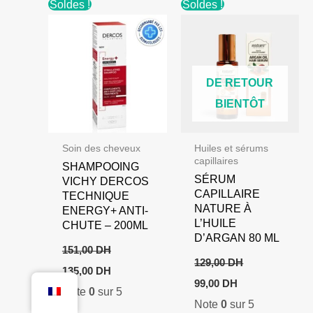
Soldes !
Soldes !
DE RETOUR
BIENTÔT
Soin des cheveux
Huiles et sérums
capillaires
SHAMPOOING
SÉRUM
VICHY DERCOS
CAPILLAIRE
TECHNIQUE
NATURE À
ENERGY+ ANTI-
L’HUILE
CHUTE – 200ML
D’ARGAN 80 ML
151,00
DH
129,00
DH
Le
Le
135,00
DH
Le
Le
prix
prix
99,00
DH
Note
0
sur 5
prix
prix
initial
actuel
Note
0
sur 5
initial
actuel
était :
est :