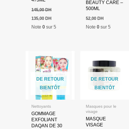
BEAUTY CARE –
500ML
145,00
DH
Le
Le
135,00
DH
52,00
DH
prix
prix
Note
0
sur 5
Note
0
sur 5
initial
actuel
était :
est :
145,00 DH.
135,00 DH.
DE RETOUR
DE RETOUR
BIENTÔT
BIENTÔT
Nettoyants
Masques pour le
visage
GOMMAGE
MASQUE
EXFOLIANT
VISAGE
DAQAN DE 30