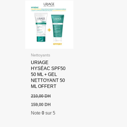
Nettoyants
URIAGE
HYSÉAC SPF50
50 ML + GEL
NETTOYANT 50
ML OFFERT
210,00
DH
Le
Le
159,00
DH
prix
prix
Note
0
sur 5
initial
actuel
était :
est :
210,00 DH.
159,00 DH.