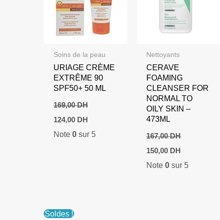
Soins de la peau
Nettoyants
URIAGE CRÈME
CERAVE
EXTRÊME 90
FOAMING
SPF50+ 50 ML
CLEANSER FOR
NORMAL TO
169,00
DH
OILY SKIN –
Le
Le
473ML
124,00
DH
prix
prix
Note
0
sur 5
initial
actuel
167,00
DH
était :
est :
Le
Le
150,00
DH
169,00 DH.
124,00 DH.
prix
prix
Note
0
sur 5
initial
actuel
était :
est :
167,00 DH.
150,00 DH.
Soldes !