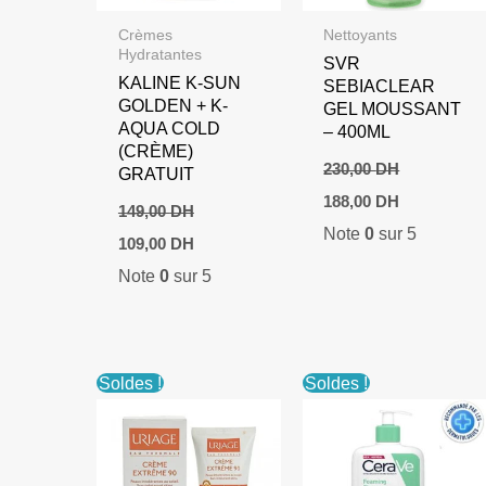
Crèmes
Nettoyants
Hydratantes
SVR
KALINE K-SUN
SEBIACLEAR
GOLDEN + K-
GEL MOUSSANT
AQUA COLD
– 400ML
(CRÈME)
230,00
DH
GRATUIT
Le
Le
188,00
DH
149,00
DH
prix
prix
Note
0
sur 5
initial
actuel
Le
Le
109,00
DH
était :
est :
prix
prix
Note
0
sur 5
230,00 DH.
188,00 DH.
initial
actuel
était :
est :
149,00 DH.
109,00 DH.
Soldes !
Soldes !