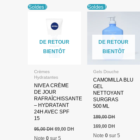
Soldes !
Soldes !
DE RETOUR
DE RETOUR
BIENTÔT
BIENTÔT
Crèmes
Gels Douche
Hydratantes
CAMOMILLA BLU
NIVEA CRÈME
GEL
DE JOUR
NETTOYANT
RAFRAÎCHISSANTE
SURGRAS
– HYDRATANT
500 ML
24H AVEC SPF
189,00
DH
15
Le
Le
169,00
DH
Le
Le
95,00
DH
69,00
DH
prix
prix
prix
prix
Note
0
sur 5
initial
actuel
Note
0
sur 5
initial
actuel