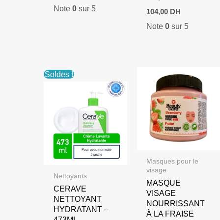
Note
0
sur 5
Le
Le
104,00
DH
prix
prix
Note
0
sur 5
initial
actuel
était :
est :
120,00 DH.
104,00 DH.
Soldes !
Masques pour le
visage
Nettoyants
MASQUE
CERAVE
VISAGE
NETTOYANT
NOURRISSANT
HYDRATANT –
À LA FRAISE
473ML