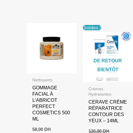
était :
est :
était :
est :
189,00 DH.
169,00 DH.
95,00 DH.
69,00 DH.
Soldes !
DE RETOUR
BIENTÔT
Nettoyants
GOMMAGE
Crèmes
FACIAL À
Hydratantes
L’ABRICOT
CERAVE CRÈME
PERFECT
RÉPARATRICE
COSMETICS 500
CONTOUR DES
ML
YEUX – 14ML
58,00
DH
120,00
DH