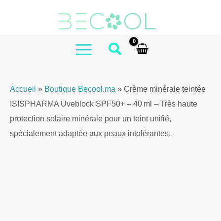
Aller
au
contenu
MAIN
MENU
Accueil
»
Boutique Becool.ma
»
Crème minérale teintée
ISISPHARMA Uveblock SPF50+ – 40 ml – Très haute
protection solaire minérale pour un teint unifié,
spécialement adaptée aux peaux intolérantes.