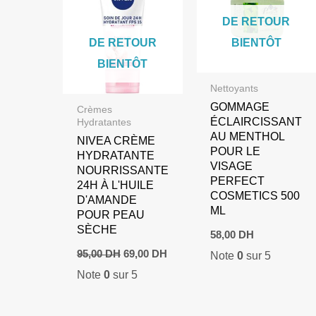
DE RETOUR
DE RETOUR
BIENTÔT
BIENTÔT
Nettoyants
GOMMAGE
Crèmes
ÉCLAIRCISSANT
Hydratantes
AU MENTHOL
NIVEA CRÈME
POUR LE
HYDRATANTE
VISAGE
NOURRISSANTE
PERFECT
24H À L'HUILE
COSMETICS 500
D'AMANDE
ML
POUR PEAU
SÈCHE
58,00
DH
Le
Le
95,00
DH
69,00
DH
Note
0
sur 5
prix
prix
Note
0
sur 5
initial
actuel
était :
est :
95,00 DH.
69,00 DH.