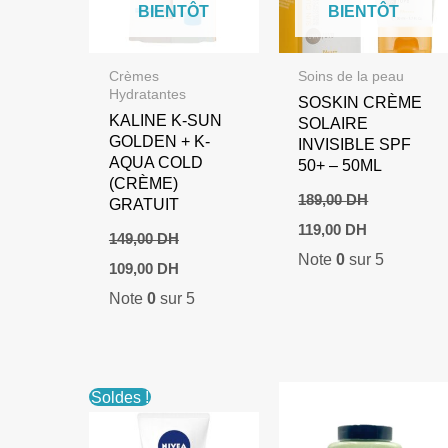
BIENTÔT
BIENTÔT
Crèmes
Soins de la peau
Hydratantes
SOSKIN CRÈME
KALINE K-SUN
SOLAIRE
GOLDEN + K-
INVISIBLE SPF
AQUA COLD
50+ – 50ML
(CRÈME)
189,00
DH
GRATUIT
Le
Le
119,00
DH
149,00
DH
prix
prix
Note
0
sur 5
initial
actuel
Le
Le
109,00
DH
était :
est :
prix
prix
Note
0
sur 5
189,00 DH.
119,00 DH.
initial
actuel
était :
est :
149,00 DH.
109,00 DH.
Soldes !