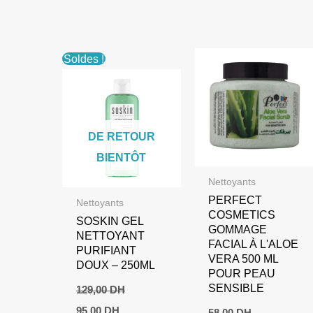
Soldes !
DE RETOUR
BIENTÔT
Nettoyants
PERFECT
Nettoyants
COSMETICS
SOSKIN GEL
GOMMAGE
NETTOYANT
FACIAL À L'ALOE
PURIFIANT
VERA 500 ML
DOUX – 250ML
POUR PEAU
SENSIBLE
129,00
DH
Le
Le
95,00
DH
58,00
DH