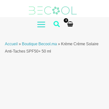
Aller
au
contenu
MAIN
MENU
Accueil
»
Boutique Becool.ma
»
Krème Crème Solaire
Anti-Taches SPF50+ 50 ml