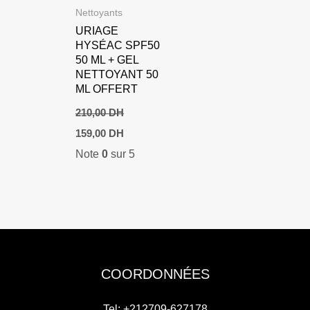
Nettoyants
URIAGE
HYSÉAC SPF50
50 ML + GEL
NETTOYANT 50
ML OFFERT
210,00
DH
Le
Le
159,00
DH
prix
prix
Note
0
sur 5
initial
actuel
était :
est :
210,00 DH.
159,00 DH.
COORDONNÉES
Tel: +212709-627178