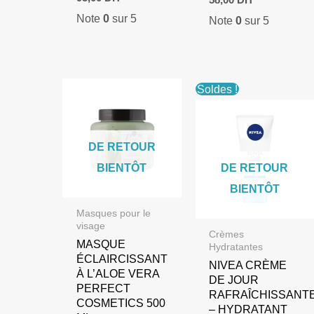
prix
prix
Note
0
sur 5
initial
actuel
Note
0
sur 5
était :
est :
129,00 DH.
95,00 DH.
Soldes !
DE RETOUR
BIENTÔT
DE RETOUR
BIENTÔT
Masques pour le
visage
Crèmes
MASQUE
Hydratantes
ÉCLAIRCISSANT
NIVEA CRÈME
À L’ALOE VERA
DE JOUR
PERFECT
RAFRAÎCHISSANT
COSMETICS 500
– HYDRATANT