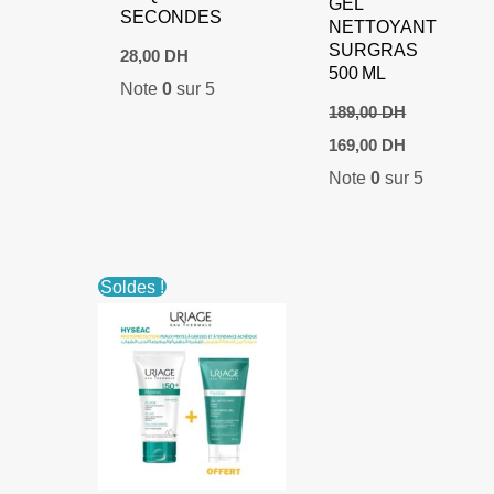
GEL
SECONDES
NETTOYANT
SURGRAS
28,00
DH
500 ML
Note
0
sur 5
189,00
DH
Le
Le
169,00
DH
prix
prix
Note
0
sur 5
initial
actuel
était :
est :
189,00 DH.
169,00 DH.
Soldes !