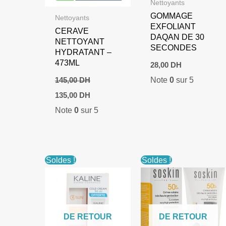
Nettoyants
GOMMAGE
Nettoyants
EXFOLIANT
CERAVE
DAQAN DE 30
NETTOYANT
SECONDES
HYDRATANT –
473ML
28,00
DH
Note
0
sur 5
145,00
DH
Le
Le
135,00
DH
prix
prix
Note
0
sur 5
initial
actuel
était :
est :
145,00 DH.
135,00 DH.
Soldes !
Soldes !
DE RETOUR
DE RETOUR