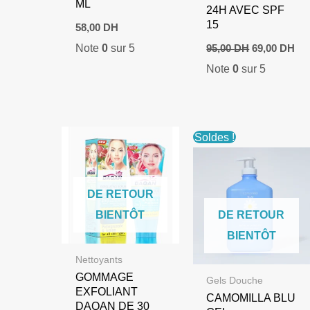
ML
24H AVEC SPF
15
58,00
DH
Le
Le
Note
0
sur 5
95,00
DH
69,00
DH
prix
pri
Note
0
sur 5
initial
act
était :
est
95,00 DH.
69,
Soldes !
DE RETOUR
BIENTÔT
DE RETOUR
BIENTÔT
Nettoyants
GOMMAGE
Gels Douche
EXFOLIANT
CAMOMILLA BLU
DAQAN DE 30