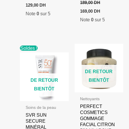
189,00
DH
Le
Le
129,00
DH
prix
prix
Le
Le
169,00
DH
Note
0
sur 5
initial
actuel
prix
prix
était :
est :
Note
0
sur 5
initial
actuel
159,00 DH.
129,00 DH.
était :
est :
189,00 DH.
169,00 DH.
Soldes !
DE RETOUR
DE RETOUR
BIENTÔT
BIENTÔT
Nettoyants
PERFECT
Soins de la peau
COSMETICS
SVR SUN
GOMMAGE
SECURE
FACIAL CITRON
MINÉRAL