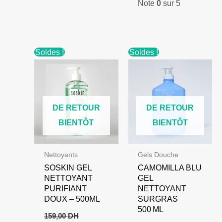
Note
0
sur 5
initial
actuel
était :
est :
120,00 DH.
104,00 DH.
Soldes !
Soldes !
DE RETOUR
DE RETOUR
BIENTÔT
BIENTÔT
Nettoyants
Gels Douche
SOSKIN GEL
CAMOMILLA BLU
NETTOYANT
GEL
PURIFIANT
NETTOYANT
DOUX – 500ML
SURGRAS
500 ML
159,00
DH