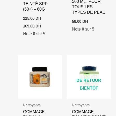
500 ML | POUR
TEINTÉ SPF
TOUS LES
(50+) – 60G
TYPES DE PEAU
215,00
DH
58,00
DH
Le
Le
169,00
DH
Note
0
sur 5
prix
prix
Note
0
sur 5
initial
actuel
était :
est :
215,00 DH.
169,00 DH.
DE RETOUR
BIENTÔT
Nettoyants
Nettoyants
GOMMAGE
GOMMAGE