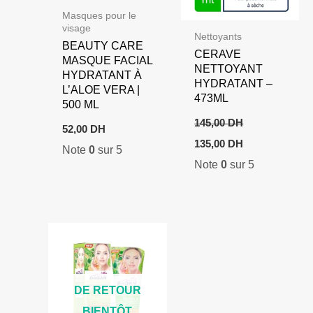
Masques pour le
visage
Nettoyants
BEAUTY CARE
CERAVE
MASQUE FACIAL
NETTOYANT
HYDRATANT À
HYDRATANT –
L’ALOE VERA |
473ML
500 ML
145,00
DH
52,00
DH
Le
Le
135,00
DH
Note
0
sur 5
prix
prix
Note
0
sur 5
initial
actuel
était :
est :
145,00 DH.
135,00 DH.
DE RETOUR
BIENTÔT