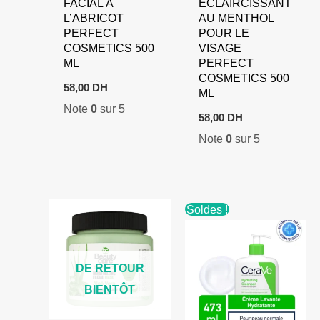
FACIAL À
ÉCLAIRCISSANT
L’ABRICOT
AU MENTHOL
PERFECT
POUR LE
COSMETICS 500
VISAGE
ML
PERFECT
COSMETICS 500
58,00
DH
ML
Note
0
sur 5
58,00
DH
Note
0
sur 5
Soldes !
DE RETOUR
BIENTÔT