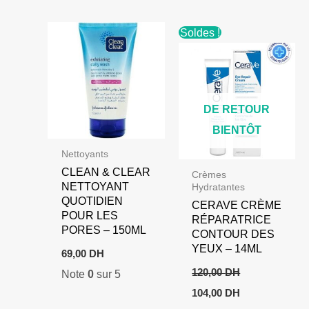
Soldes !
DE RETOUR
BIENTÔT
Nettoyants
CLEAN & CLEAR
Crèmes
NETTOYANT
Hydratantes
QUOTIDIEN
CERAVE CRÈME
POUR LES
RÉPARATRICE
PORES – 150ML
CONTOUR DES
YEUX – 14ML
69,00
DH
120,00
DH
Note
0
sur 5
Le
Le
104,00
DH
prix
prix