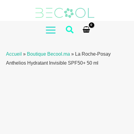
Aller
de
au
La
contenu
Roche-
Posay
MAIN
Anthelios
MENU
Moisturizing
Accueil
»
Boutique Becool.ma
»
La Roche-Posay
Invisible
Anthelios Hydratant Invisible SPF50+ 50 ml
SPF50+
50ml