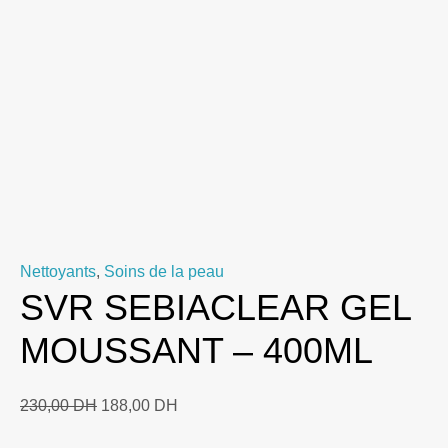
Nettoyants
,
Soins de la peau
SVR SEBIACLEAR GEL
MOUSSANT – 400ML
Le
Le
230,00
DH
188,00
DH
prix
prix