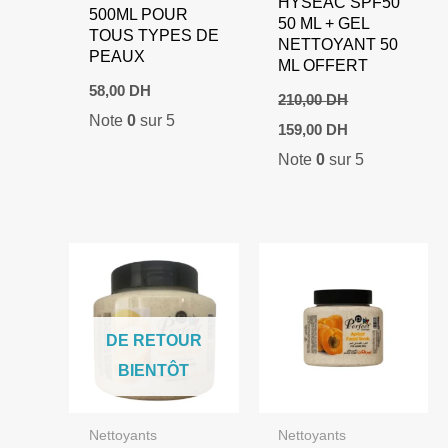
HYSÉAC SPF50
500ML POUR
50 ML + GEL
TOUS TYPES DE
NETTOYANT 50
PEAUX
ML OFFERT
58,00
DH
210,00
DH
Note
0
sur 5
Le
Le
159,00
DH
prix
prix
Note
0
sur 5
initial
actuel
était :
est :
210,00 DH.
159,00 DH.
DE RETOUR
BIENTÔT
Nettoyants
Nettoyants