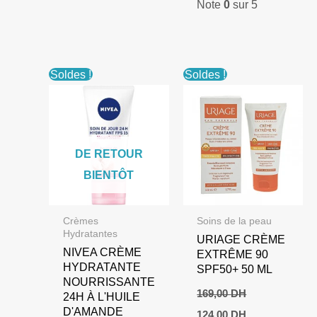
Note
0
sur 5
Soldes !
Soldes !
DE RETOUR
BIENTÔT
Crèmes
Soins de la peau
Hydratantes
URIAGE CRÈME
NIVEA CRÈME
EXTRÊME 90
HYDRATANTE
SPF50+ 50 ML
NOURRISSANTE
169,00
DH
24H À L'HUILE
Le
Le
D'AMANDE
124,00
DH