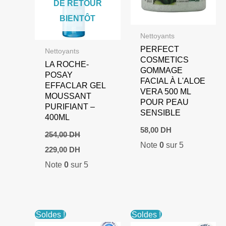
DE RETOUR
BIENTÔT
Nettoyants
PERFECT
Nettoyants
COSMETICS
LA ROCHE-
GOMMAGE
POSAY
FACIAL À L'ALOE
EFFACLAR GEL
VERA 500 ML
MOUSSANT
POUR PEAU
PURIFIANT –
SENSIBLE
400ML
58,00
DH
254,00
DH
Note
0
sur 5
Le
Le
229,00
DH
prix
prix
Note
0
sur 5
initial
actuel
était :
est :
254,00 DH.
229,00 DH.
Soldes !
Soldes !