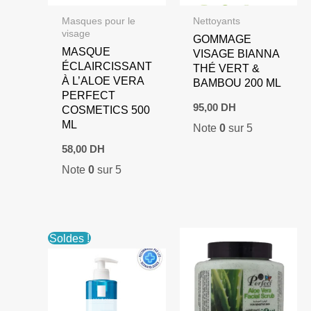
Masques pour le
Nettoyants
visage
GOMMAGE
MASQUE
VISAGE BIANNA
ÉCLAIRCISSANT
THÉ VERT &
À L’ALOE VERA
BAMBOU 200 ML
PERFECT
95,00
DH
COSMETICS 500
ML
Note
0
sur 5
58,00
DH
Note
0
sur 5
Soldes !