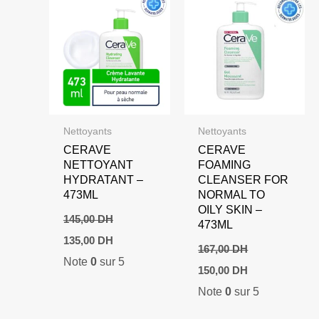
Nettoyants
Nettoyants
CERAVE
CERAVE
NETTOYANT
FOAMING
HYDRATANT –
CLEANSER FOR
473ML
NORMAL TO
OILY SKIN –
145,00
DH
473ML
Le
Le
135,00
DH
prix
prix
167,00
DH
Note
0
sur 5
initial
actuel
Le
Le
150,00
DH
était :
est :
prix
prix
145,00 DH.
135,00 DH.
Note
0
sur 5
initial
actuel
était :
est :
167,00 DH.
150,00 DH.