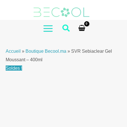
Aller
au
contenu
MAIN
MENU
Accueil
»
Boutique Becool.ma
»
SVR Sebiaclear Gel
Moussant – 400ml
Soldes !