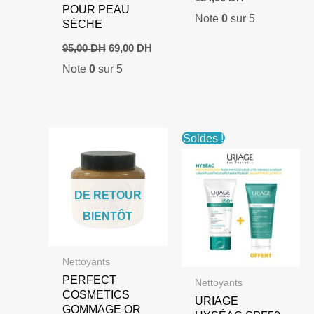
prix
prix
POUR PEAU
Note
0
sur 5
initial
actuel
SÈCHE
était :
est :
Le
Le
169,00 DH.
124,00 DH.
95,00
DH
69,00
DH
prix
prix
Note
0
sur 5
initial
actuel
était :
est :
95,00 DH.
69,00 DH.
Soldes !
DE RETOUR
BIENTÔT
Nettoyants
PERFECT
Nettoyants
COSMETICS
URIAGE
GOMMAGE OR