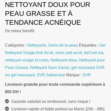
NETTOYANT DOUX POUR
initial
actuel
était :
est :
PEAU GRASSE ET À
230,00 DH.
188,00 DH.
TENDANCE ACNÉIQUE
De retour bientôt
Catégories :
Nettoyants
,
Soins de la peau
Étiquettes :
Gel
Nettoyant Visage Anti-Acné
,
soins anti-acné
,
beCool.ma
,
nettoyant visage et corps
,
Nettoyant doux
,
Nettoyant pour
Peau Grasse
,
Nettoyant Sans Savon
,
gel moussant SVR
,
svr gel moussant
,
SVR Sebiaclear
Marque :
SVR
Livraison gratuite pour toute commande supérieure à
800 DH !
Garantie satisfait ou remboursé, sans risque !
Livraison rapide et fiable partout au Maroc [24h - 48h]