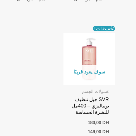
تَخْفِيضَات !
سوف يعود قريبًا
غسولات الجسم
SVR جيل تنظيف
توبياليزي – 400مل
للبشرة الحساسة
180,00
DH
Current
Original
149,00
DH
price
price