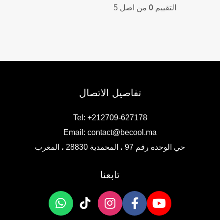
التقييم
0
من اصل 5
is:
was:
149,00 DH.
180,00 DH.
تفاصيل الاتصال
Tel: +212709-627178
Email:
contact@becool.ma
حي الوحدة رقم 97 ، المحمدية 28830 ، المغرب
تابعنا