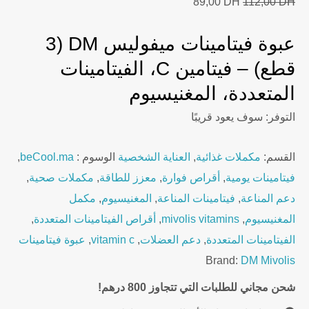
Current
Original
89,00
DH
112,00
DH
price
price
عبوة فيتامينات ميفوليس DM (3
is:
was:
89,00 DH.
112,00 DH.
قطع) – فيتامين C، الفيتامينات
المتعددة، المغنيسيوم
التوفر:
سوف يعود قريبًا
القسم:
مكملات غذائية
,
العناية الشخصية
الوسوم :
beCool.ma
,
فيتامينات يومية
,
أقراص فوارة
,
معزز للطاقة
,
مكملات صحية
,
دعم المناعة
,
فيتامينات المناعة
,
المغنيسيوم
,
مكمل
المغنيسيوم
,
mivolis vitamins
,
أقراص الفيتامينات المتعددة
,
الفيتامينات المتعددة
,
دعم العضلات
,
vitamin c
,
عبوة فيتامينات
Brand:
DM Mivolis
شحن مجاني للطلبات التي تتجاوز 800 درهم!