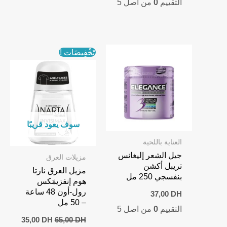
التقييم
0
من اصل 5
is:
was:
699,00 DH.
900,00 DH.
تَخْفِيضَات !
سوف يعود قريبًا
العناية باللحية
جيل الشعر إليغانس
مزيلات العرق
تريبل أكشن
مزيل العرق نارتا
بنفسجي 250 مل
هوم إنفزيمَكس
رول-أون 48 ساعة
37,00
DH
– 50 مل
التقييم
0
من اصل 5
urrent
Original
35,00
DH
65,00
DH
price
price