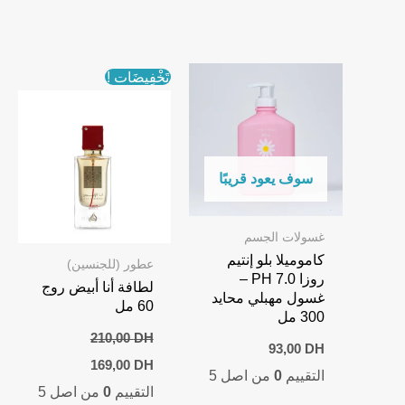
تَخْفِيضَات !
سوف يعود قريبًا
غسولات الجسم
كاموميلا بلو إنتيم
عطور (للجنسين)
روزا PH 7.0 –
لطافة أنا أبيض روج
غسول مهبلي محايد
60 مل
300 مل
210,00
DH
93,00
DH
Current
Original
169,00
DH
التقييم
0
من اصل 5
price
price
التقييم
0
من اصل 5
is:
was: