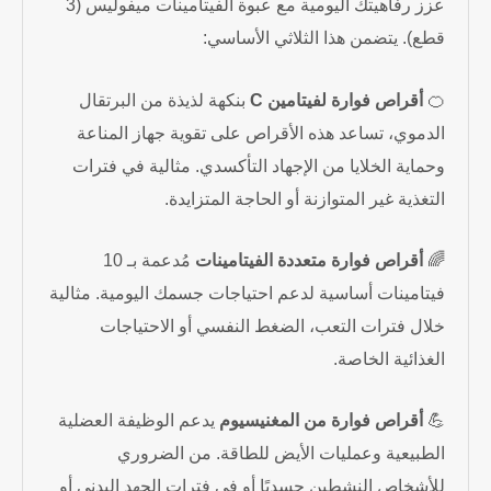
عزز رفاهيتك اليومية مع عبوة الفيتامينات ميفوليس (3
قطع). يتضمن هذا الثلاثي الأساسي:
🍊
أقراص فوارة لفيتامين C
بنكهة لذيذة من البرتقال
الدموي، تساعد هذه الأقراص على تقوية جهاز المناعة
وحماية الخلايا من الإجهاد التأكسدي. مثالية في فترات
التغذية غير المتوازنة أو الحاجة المتزايدة.
🌈
أقراص فوارة متعددة الفيتامينات
مُدعمة بـ 10
فيتامينات أساسية لدعم احتياجات جسمك اليومية. مثالية
خلال فترات التعب، الضغط النفسي أو الاحتياجات
الغذائية الخاصة.
💪
أقراص فوارة من المغنيسيوم
يدعم الوظيفة العضلية
الطبيعية وعمليات الأيض للطاقة. من الضروري
للأشخاص النشطين جسديًا أو في فترات الجهد البدني أو