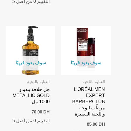
التقييم
0
من اصل 5
سوف يعود قريبًا
سوف يعود قريبًا
العناية باللحية
العناية باللحية
L’ORÉAL MEN
جل حلاقة بنديدو
METALLIC GOLD
EXPERT
BARBERCLUB
1000 مل
مرطّب للوجه
70,00
DH
واللحية القصيرة
التقييم
0
من اصل 5
85,00
DH