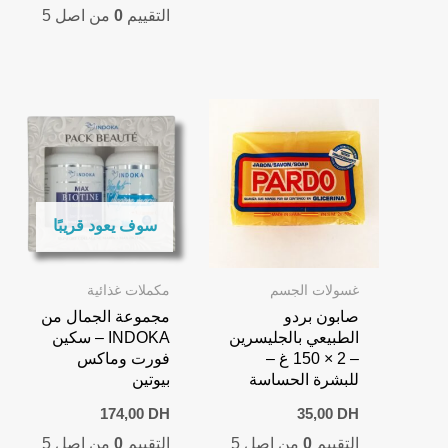
التقييم
0
من اصل 5
is:
was:
,00 DH.
65,00 DH.
سوف يعود قريبًا
غسولات الجسم
مكملات غذائية
صابون بردو
مجموعة الجمال من
الطبيعي بالجليسرين
INDOKA – سكين
– 2 × 150 غ –
فورت وماكس
للبشرة الحساسة
بيوتين
174,00
DH
35,00
DH
التقييم
0
من اصل 5
التقييم
0
من اصل 5