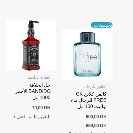
169,00 DH.
210,00 DH.
تَخْفِيضَات !
العناية باللحية
جل الحلاقة
عطور للرجال
BANDIDO الأحمر
كالفن كلاين CK
1000 مل
FREE للرجال ماء
تواليت 100 مل
70,00
DH
التقييم
0
من اصل 5
900,00
DH
Current
Original
699,00
DH
price
price