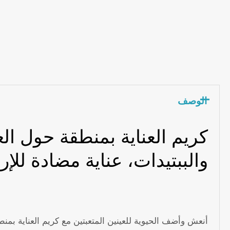
الوصف
والببتيدات، عناية مضادة للإ