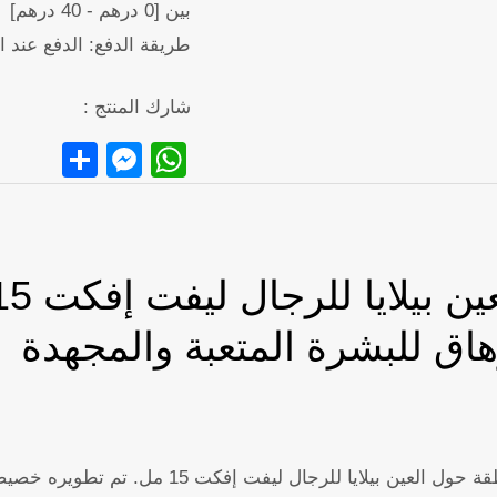
بين [0 درهم - 40 درهم]
طريقة الدفع: الدفع عند ا
شارك المنتج :
senger
hare
WhatsApp
رهاق للبشرة المتعبة والمجهدة
أنعش وأضف الحيوية للعينين المتعبتين مع كريم العناي