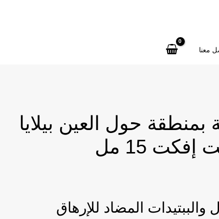
MEN
Eye
Cream
Lift
ل معنا
Effect
15ml
quantity
ة بمنطقة حول العين بيلايا
إفكت 15 مل
 والببتيدات المضاد للإرهاق