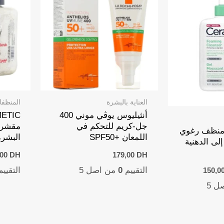
العناية بالبشرة
المنظف
أنثيليوس يوڤي موني 400
ETIC
جل-كريم للتحكم في
مقشر ا
 جل منظف رغوي
اللمعان +SPF50
البشرة 500 
إلى الدهنية
,00
DH
179,00
DH
Current
Ori
التقييم
0
من اصل 5
التقيي
150,0
price
ل 5
is:
150,00 DH.
167,0