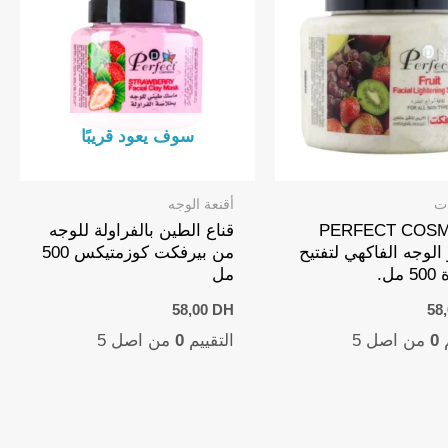
سوف يعود قريبًا
ات
أقنعة الوجه
PERFECT COSM
قناع الطين بالفراولة للوجه
لوجه الفاكهي لتفتيح
من بيرفكت كوزمتيكس 500
مل.
مل
58,00
DH
58
م
0
من اصل 5
التقييم
0
من اصل 5