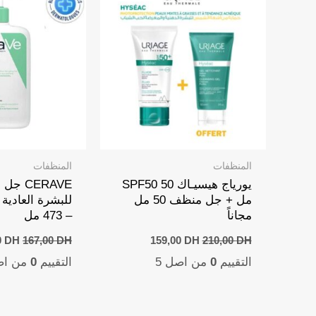
المنظفات
المنظفات
يورياج هيسيـاك SPF50 50
CERAVE
مل + جل منظف 50 مل
للبشرة العادية 
مجاناً
– 473 مل
ginal
Current
Original
0
DH
167,00
DH
159,00
DH
210,00
DH
price
price
price
التقييم
0
من اصل 5
التقييم
0
من اص
was:
is:
was:
0 DH.
159,00 DH.
210,00 DH.