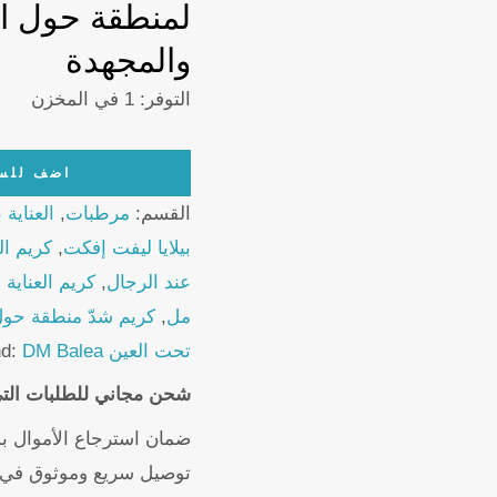
لمنطقة حول الع
والمجهدة
التوفر:
1 في المخزن
Balea
اضف للس
MEN
القسم:
مرطبات
,
العناية 
Eye
بيلايا ليفت إفكت
,
كريم ال
Cream
عند الرجال
,
كريم العناية
Lift
مل
,
كريم شدّ منطقة حول
Effect
تحت العين
DM Balea
nd:
15ml
شحن مجاني للطلبات التي تتجاوز
quantity
ضمان استرجاع الأموال ب