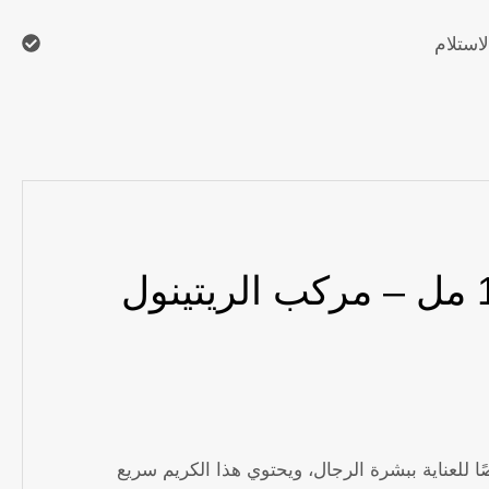
لاستلام
Mes
S
كريم العناية بمنطقة حول العين بيلايا للرجال ليفت إفكت 15 مل – مركب الريتينول
ة بمنطقة حول العين بيلايا للرجال ليفت إفكت 15 مل. تم تطويره خصيصًا للعناية ببشرة الرجال، ويحتوي هذا الكريم سريع