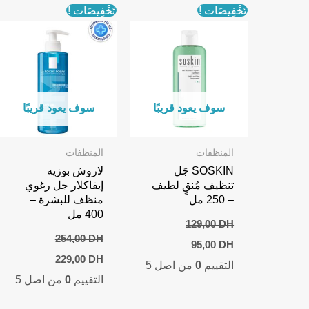
تَخْفِيضَات !
تَخْفِيضَات !
سوف يعود قريبًا
سوف يعود قريبًا
المنظفات
المنظفات
SOSKIN جَل
لاروش بوزيه
تنظيف مُنقٍ لطيف
إيفاكلار جل رغوي
– 250 مل
منظف للبشرة –
400 مل
129,00
DH
254,00
DH
Current
Original
95,00
DH
price
price
Current
Original
229,00
DH
التقييم
0
من اصل 5
is:
was:
price
price
129,00 DH.
95,00 DH.
التقييم
0
من اصل 5
is:
was:
229,00 DH.
254,00 DH.