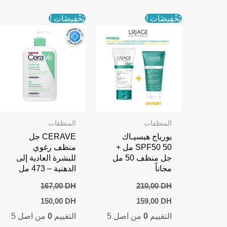
تَخْفِيضَات !
تَخْفِيضَات !
المنظفات
المنظفات
يورياج هيسيـاك
CERAVE جل
SPF50 50 مل +
منظف رغوي
جل منظف 50 مل
للبشرة العادية إلى
مجاناً
الدهنية – 473 مل
167,00
DH
210,00
DH
Current
Original
Current
Original
150,00
DH
159,00
DH
price
price
price
price
التقييم
0
من اصل 5
التقييم
0
من اصل 5
is:
was:
is:
was:
150,00 DH.
167,00 DH.
159,00 DH.
210,00 DH.