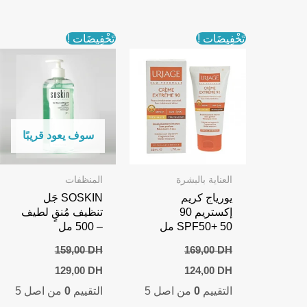
تَخْفِيضَات !
تَخْفِيضَات !
سوف يعود قريبًا
العناية بالبشرة
المنظفات
يورياج كريم
SOSKIN جَل
إكستريم 90
تنظيف مُنقٍ لطيف
SPF50+ 50 مل
– 500 مل
159,00
DH
169,00
DH
Current
Original
Current
Original
129,00
DH
124,00
DH
price
price
price
price
التقييم
0
من اصل 5
التقييم
0
من اصل 5
is:
was:
is:
was:
129,00 DH.
159,00 DH.
124,00 DH.
169,00 DH.