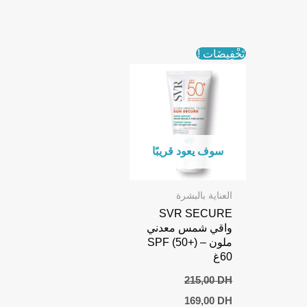
تَخْفِيضَات !
سوف يعود قريبًا
العناية بالبشرة
SVR SECURE
واقي شمس معدني
ملون SPF (50+) –
60غ
215,00
DH
Current
Original
169,00
DH