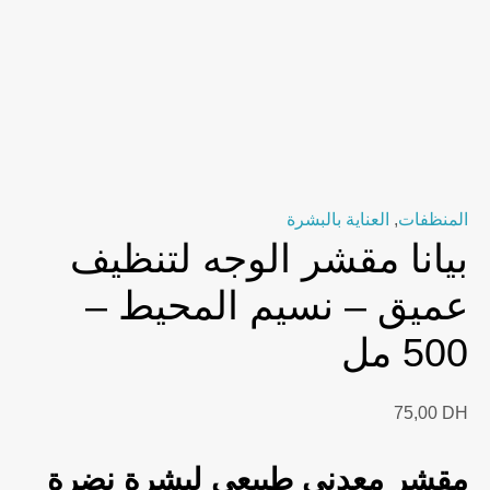
المنظفات
,
العناية بالبشرة
بيانا مقشر الوجه لتنظيف
عميق – نسيم المحيط –
500 مل
75,00
DH
مقشر معدني طبيعي لبشرة نضرة