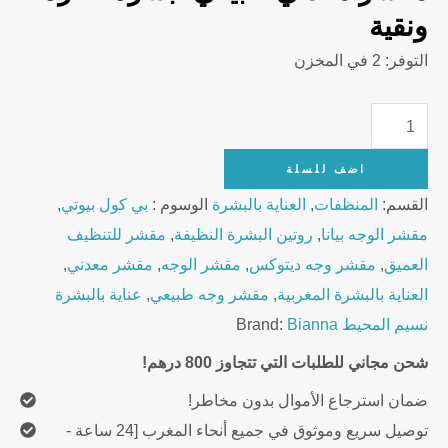
ونقية
التوفر:
2 في المخزن
Bianna
Face
اضف للسلة
Scrub
القسم:
المنظفات
,
العناية بالبشرة
الوسوم :
بي كول بيوتي
,
Deep
مقشر الوجه بيانا
,
روتين البشرة النظيفة
,
مقشر للتنظيف
Clean
العميق
,
مقشر وجه ديتوكس
,
مقشر الوجه
,
مقشر معدني
,
Ocean
العناية بالبشرة المغربية
,
مقشر وجه طبيعي
,
عناية بالبشرة
Breeze
نسيم المحيط
Bianna
Brand:
–
500ml
شحن مجاني للطلبات التي تتجاوز 800 درهم!
quantity
ضمان استرجاع الأموال بدون مخاطر!
توصيل سريع وموثوق في جميع أنحاء المغرب [24 ساعة -