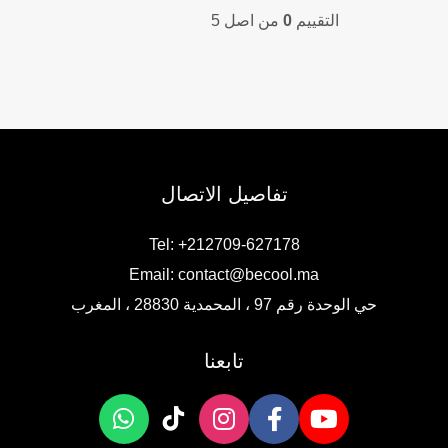
price
price
التقييم
0
من اصل 5
is:
was:
169,00 DH.
215,00 DH.
تفاصيل الاتصال
Tel: +212709-627178
Email:
contact@becool.ma
حي الوحدة رقم 97 ، المحمدية 28830 ، المغرب
تابعنا