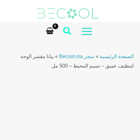
Ski
Scrub
t
Deep
conten
Clean
Ocean
MAIN
Breeze
MENU
–
الصفحة الرئيسية
»
متجر Becool.ma
»
بيانا مقشر الوجه
500ml
لتنظيف عميق – نسيم المحيط – 500 مل
quantity