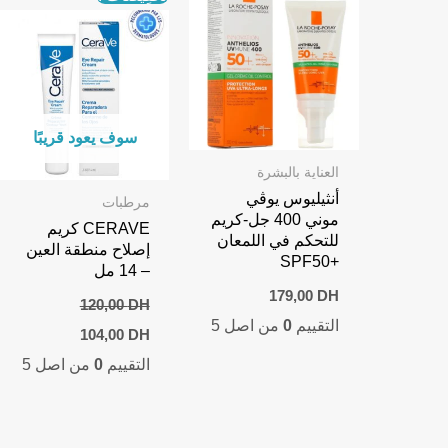
سوف يعود قريبًا
العناية بالبشرة
أنثيليوس يوڤي
مرطبات
موني 400 جل-كريم
CERAVE كريم
للتحكم في اللمعان
إصلاح منطقة العين
+SPF50
– 14 مل
179,00
DH
120,00
DH
التقييم
0
من اصل 5
Current
Original
104,00
DH
price
price
التقييم
0
من اصل 5
is:
was:
104,00 DH.
120,00 DH.