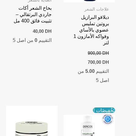
بخاخ الشعر أكات
علاجات الشعر
جاردي البرتقالي –
ديلافو البرازيل
تثبيت فائق 400 مل
بروتين تمليس
عضوي بالأساي
40,00
DH
وفواكه الأمازون 1
التقييم
0
من اصل 5
لتر
900,00
DH
Current
Original
700,00
DH
price
price
التقييم
5.00
من
is:
was:
700,00 DH.
900,00 DH.
اصل 5
تَخْفِيضَات !