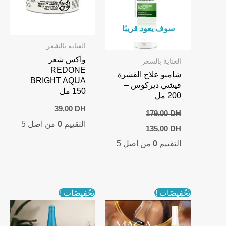
سوف يعود قريبًا
العناية بالشعر
واكس شعر
العناية بالشعر
REDONE
شامبو علاج القشرة
BRIGHT AQUA
فيشي ديركوس –
150 مل
200 مل
39,00
DH
179,00
DH
التقييم
0
من اصل 5
Current
Original
135,00
DH
price
price
التقييم
0
من اصل 5
is:
was:
135,00 DH.
179,00 DH.
تَخْفِيضَات !
تَخْفِيضَات !