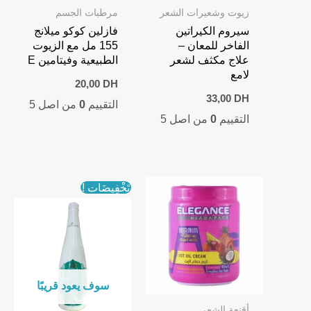
زيوت وشعيرات الشعر
مرطبات الجسم
سيروم الكيراتين
فازلين كوكو ميلانج
الفاخر للمعان –
155 مل مع الزيوت
علاج مكثف لشعر
الطبيعية وفيتامين E
لامع
20,00
DH
33,00
DH
التقييم
0
من اصل 5
التقييم
0
من اصل 5
تَخْفِيضَات !
سوف يعود قريبًا
أقنعة الشعر