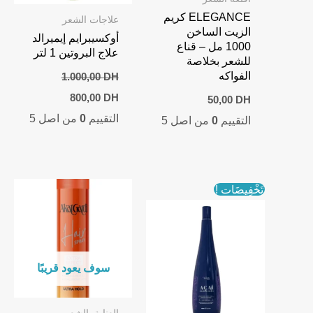
ELEGANCE كريم
علاجات الشعر
الزيت الساخن
أوكسيبرايم إيميرالد
1000 مل – قناع
علاج البروتين 1 لتر
للشعر بخلاصة
الفواكه
1.000,00
DH
Current
Original
800,00
DH
50,00
DH
price
price
التقييم
0
من اصل 5
is:
was:
التقييم
0
من اصل 5
800,00 DH.
1.000,00 DH.
تَخْفِيضَات !
سوف يعود قريبًا
العناية بالشعر