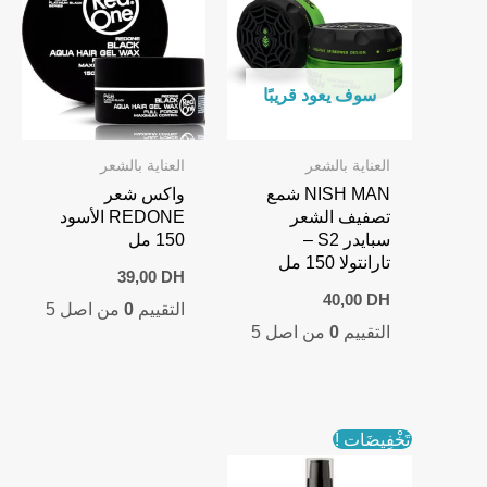
سوف يعود قريبًا
العناية بالشعر
العناية بالشعر
NISH MAN شمع
واكس شعر
تصفيف الشعر
REDONE الأسود
سبايدر S2 –
150 مل
تارانتولا 150 مل
39,00
DH
40,00
DH
التقييم
0
من اصل 5
التقييم
0
من اصل 5
تَخْفِيضَات !