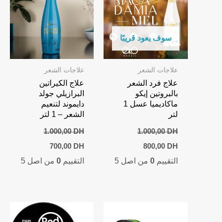
سوف يعود قريبًا
علاجات الشعر
علاجات الشعر
علاج فرد الشعر
علاج الكيراتين
بالبروتين إيكو
البرازيلي جولد
ماكاديميا عسل 1
دايموند لتنعيم
لتر
الشعر – 1 لتر
1.000,00
DH
1.000,00
DH
Current
Original
Current
Original
700,00
DH
800,00
DH
price
price
price
price
التقييم
0
من اصل 5
التقييم
0
من اصل 5
is:
was:
is:
was:
700,00 DH.
1.000,00 DH.
800,00 DH.
1.000,00 DH.