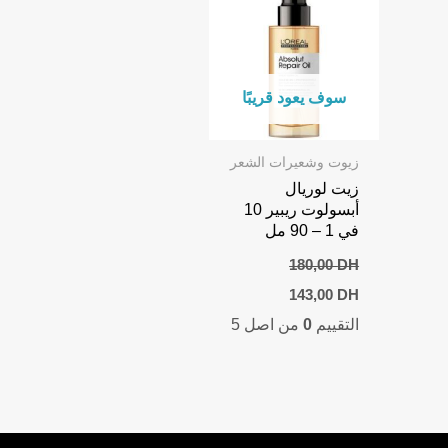
سوف يعود قريبًا
زيوت وشعيرات الشعر
زيت لوريال
أبسولوت ريبير 10
في 1 – 90 مل
180,00
DH
Current
Original
143,00
DH
price
price
التقييم
0
من اصل 5
is:
was:
143,00 DH.
180,00 DH.