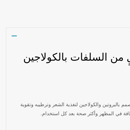
Mes
S
 إصلاح عميق خالٍ من السلفات بالكولاجين
لماسك الغني والخالي من السلفات مُصمم بالبروتين والكولاجين لتغذية الشعر وترطيبه وتقوية
كثافة في المظهر وأكثر صحة بعد كل استخدام.