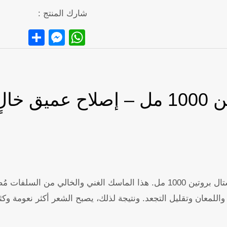
شارك المنتج :
senger
hare
WhatsApp
ماسك الشعر كريستال بروتين 1000 مل –
استعيدي صحة الشعر الجاف والتالف مع ماسك الشعر كريستال بروتين 1000 مل. هذا ا
واللمعان وتقليل التجعد. ونتيجة لذلك، يصبح الشعر أكثر نعومة و