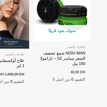
سوف يعود قريبًا
العناية بالشعر
NISH MAN شمع تصفيف
علاجات الشعر
الشعر سبايدر S2 – تارانتولا
علاج أوكسيفاير
150 مل
1 لتر
40,00
DH
nal
DH
1.000,00
DH
ice
التقييم
0
من اصل 5
التقييم
0
من اص
as:
DH.