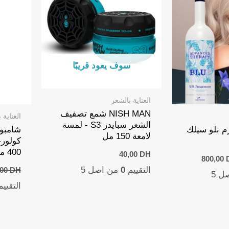
سوف يعود قريبًا
س
العناية بالشعر
NISH MAN شمع تصفيف
العناية 
الشعر سبايدر S3 - لمسة
م بلو سيلك
شامبو 
لامعة 150 مل
400 مل
40,00
DH
Current
Origi
800,00
price
pr
التقييم
0
من اصل 5
,00
DH
ل 5
is:
w
800,00 DH.
1.000,00 
التقيي