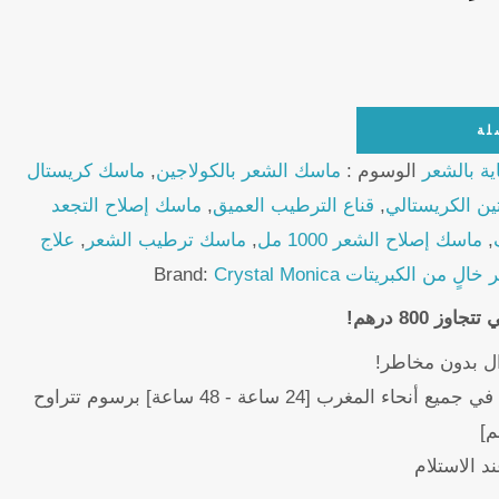
لة
اية بالشعر
الوسوم :
ماسك الشعر بالكولاجين
,
ماسك كريستال
تين الكريستالي
,
قناع الترطيب العميق
,
ماسك إصلاح التجعد
,
ماسك إصلاح الشعر 1000 مل
,
ماسك ترطيب الشعر
,
علاج
 خالٍ من الكبريتات
Crystal Monica
Brand:
 800 درهم!
ل بدون مخاطر!
توصيل سريع وموثوق في جميع أنحاء المغرب [24 ساعة - 48 ساعة] برسوم تتراوح
د الاستلام