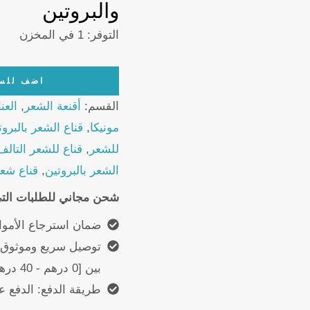
والبروتين
التوفر:
1 في المخزن
Crystal
اضف للس
Protein
القسم:
أقنعة الشعر
,
العن
Hair
مونيكا
,
قناع الشعر بالبرو
Mask
للشعر
,
قناع للشعر التالف
1000ml
الشعر بالبروتين
,
قناع شعر
quantity
شحن مجاني للطلبات التي تتجاوز
ضمان استرجاع الأموا
بين [0 درهم - 40 درهم]
طريقة الدفع: الدفع عن