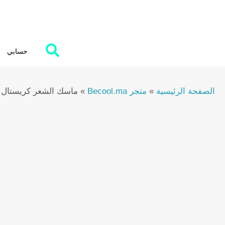
Ski
t
conten
حسابي
الصفحة الرئيسية
»
متجر Becool.ma
»
ماسك الشعر كريستال بروتين