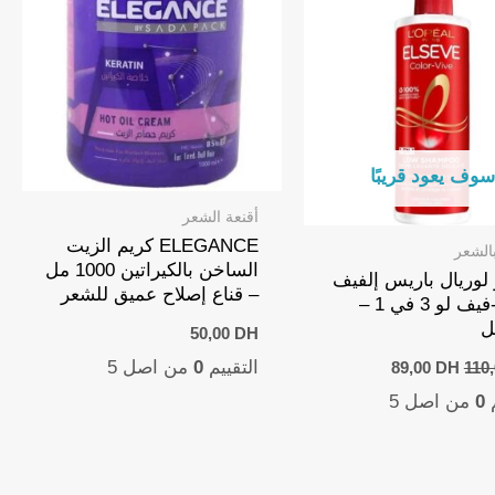
وف يعود قريبًا
أقنعة الشعر
ELEGANCE كريم الزيت
بالشعر
الساخن بالكيراتين 1000 مل
لوريال باريس إلفيف
– قناع إصلاح عميق للشعر
كولور-فيف لو 3 في 1 –
50,00
DH
Current
Original
التقييم
0
من اصل 5
89,00
DH
110
price
price
م
0
من اصل 5
is:
was:
89,00 DH.
110,00 DH.