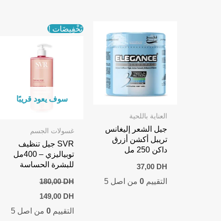
تَخْفِيضَات !
سوف يعود قريبًا
العناية باللحية
جيل الشعر إليغانس
غسولات الجسم
تريبل أكشن أزرق
SVR جيل تنظيف
داكن 250 مل
توبياليزي – 400مل
للبشرة الحساسة
37,00
DH
التقييم
0
من اصل 5
180,00
DH
Current
Original
149,00
DH
price
price
التقييم
0
من اصل 5
is:
was:
149,00 DH.
180,00 DH.