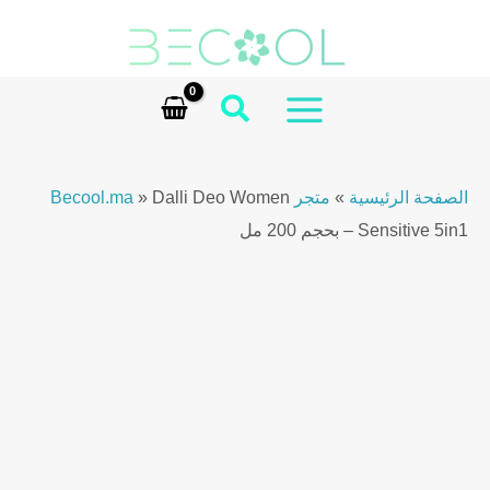
Ski
Women
t
Sensitive
conten
5in1
200ml
MAIN
quantity
MENU
الصفحة الرئيسية
»
متجر Becool.ma
Dalli Deo Women
»
Sensitive 5in1 – بحجم 200 مل