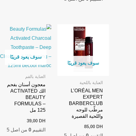
100,00 DH.
120,00 DH.
سوف يعود قريبًا
سوف يعود قريبًا
العناية بالفم
العناية باللحية
معجون أسنان بفحم
L’ORÉAL MEN
الك ACTIVATED
EXPERT
BEAUTY
BARBERCLUB
FORMULAS –
مرطّب للوجه
125 مل
واللحية القصيرة
39,00
DH
85,00
DH
التقييم
0
من اصل 5
التقييم
0
من اصل 5