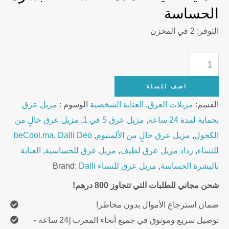
الحساسة
التوفر:
2 في المخزن
Dalli
Deo
اضف للسلة
Women
القسم:
مزيلات العرق
,
العناية الشخصية
الوسوم :
مزيل عرق
Sensitive
بحماية لمدة 24 ساعة
,
مزيل عرق 5 في 1
,
مزيل عرق خالٍ من
5in1
الكحول
,
مزيل عرق خالٍ من الألمنيوم
,
Dalli Deo
,
beCool.ma
200ml
للنساء
,
رذاذ مزيل عرق لطيف
,
مزيل عرق للحساسية
,
العناية
quantity
بالبشرة الحساسة
,
مزيل عرق للنساء
Dalli
Brand:
شحن مجاني للطلبات التي تتجاوز 800 درهم!
ضمان استرجاع الأموال بدون مخاطر!
توصيل سريع وموثوق في جميع أنحاء المغرب [24 ساعة -