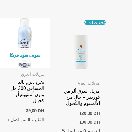
تَخْفِيضَات !
سوف يعود قريبًا
مزيلات العرق
بخاخ ديرم باليا
مزيلات العرق
الحساس 200 مل
مزيل العرق ألو من
بدون ألمنيوم أو
فوريفر – خالٍ من
كحول
الألمنيوم والكحول
39,00
DH
120,00
DH
التقييم
0
من اصل 5
Current
Original
100,00
DH
price
price
التقييم
0
من اصل 5
is:
was: