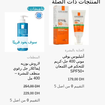
المنتجات ذات الصلة
تَخْفِيضَات !
سوف يعود قريبًا
العناية بالبشرة
أنثيليوس يوڤي
المنظفات
موني 400 جل-كريم
لاروش بوزيه
للتحكم في اللمعان
إيفاكلار جل رغوي
+SPF50
منظف للبشرة –
400 مل
179,00
DH
التقييم
0
من اصل 5
254,00
DH
Current
Original
229,00
DH
price
price
التقييم
0
من اصل 5
is:
was:
229,00 DH.
254,00 DH.