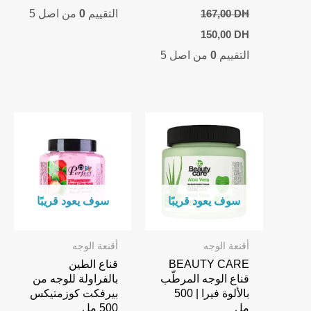
التقييم
0
من اصل 5
167,00
DH
Current
Original
150,00
DH
price
price
التقييم
0
من اصل 5
is:
was:
150,00 DH.
167,00 DH.
سوف يعود قريبًا
سوف يعود قريبًا
أقنعة الوجه
أقنعة الوجه
BEAUTY CARE
قناع الطين
قناع الوجه المرطّب
بالفراولة للوجه من
بالألوة فيرا | 500
بيرفكت كوزمتيكس
مل
500 مل