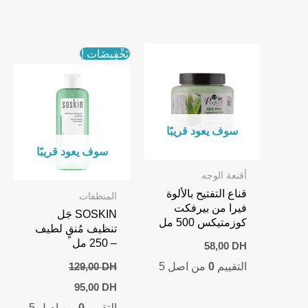
تَخْفِيضَات !
سوف يعود قريبًا
سوف يعود قريبًا
أقنعة الوجه
قناع التفتيح بالألوة
المنظفات
فيرا من بيرفكت
SOSKIN جَل
كوزمتيكس 500 مل
تنظيف مُنقٍ لطيف
– 250 مل
58,00
DH
التقييم
0
من اصل 5
129,00
DH
Current
Original
95,00
DH
price
price
التقييم
0
من اصل 5
is:
was: