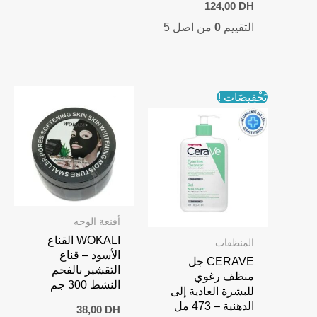
Current
Original
124,00
DH
price
price
التقييم
0
من اصل 5
is:
was:
124,00 DH.
169,00 DH.
تَخْفِيضَات !
أقنعة الوجه
WOKALI القناع
المنظفات
الأسود – قناع
CERAVE جل
التقشير بالفحم
منظف رغوي
النشط 300 جم
للبشرة العادية إلى
الدهنية – 473 مل
38,00
DH