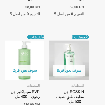
58,00
DH
52,00
DH
التقييم
0
من اصل 5
التقييم
0
من اصل 5
تَخْفِيضَات !
تَخْفِيضَات !
سوف يعود قريبًا
سوف يعود قريبًا
المنظفات
المنظفات
SOSKIN جَل
SVR سيبياكلير جل
تنظيف مُنقٍ لطيف
رغوي – 400 مل
– 500 مل
230,00
DH