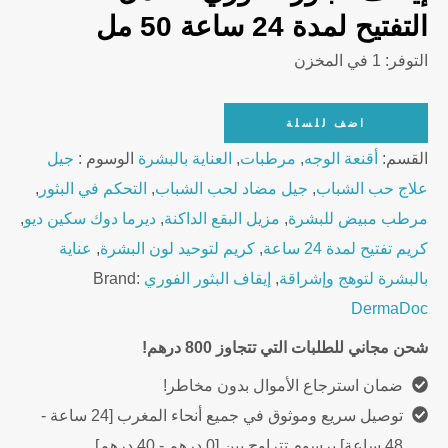
التفتيح لمدة 24 ساعة 50 مل
التوفر:
1 في المخزن
DermaDoc
اضف للسلة
Skin
القسم:
أقنعة الوجه
,
مرطبات
,
العناية بالبشرة
الوسوم :
جيل
Duo
علاج حب الشباب
,
جيل مضاد لحب الشباب
,
التحكم في البثور
,
–
مرطب مبيض للبشرة
,
مزيل البقع الداكنة
,
ديرما دوك سكين ديو
,
Stop
كريم تفتيح لمدة 24 ساعة
,
كريم لتوحيد لون البشرة
,
عناية
Boutons
بالبشرة لتوهج وإشراقة
,
إيقاف البثور الفوري
Brand:
Express
DermaDoc
+
شحن مجاني للطلبات التي تتجاوز 800 درهم!
Éclaircissante
ضمان استرجاع الأموال بدون مخاطر!
24h
توصيل سريع وموثوق في جميع أنحاء المغرب [24 ساعة -
quantity
48 ساعة] برسوم تتراوح بين [0 درهم - 40 درهم]