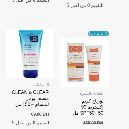
التقييم
0
من اصل 5
price
price
التقييم
0
من اصل 5
is:
was:
169,00 DH.
189,00 DH.
تَخْفِيضَات !
المنظفات
CLEAN & CLEAR
العناية بالبشرة
منظف يومي
يورياج كريم
للمسام – 150 مل
إكستريم 90
SPF50+ 50 مل
69,00
DH
التقييم
0
من اصل 5
169,00
DH