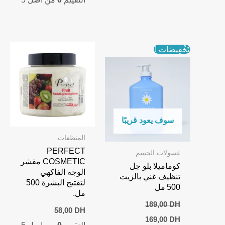
95,00 DH.
129,00 DH.
تَخْفِيضَات !
سوف يعود قريبًا
المنظفات
PERFECT
غسولات الجسم
COSMETIC مقشر
كوماميلا بلو جل
الوجه الفاكهي
تنظيف غني بالزيت
لتفتيح البشرة 500
500 مل
مل.
189,00
DH
58,00
DH
Current
Original
169,00
DH