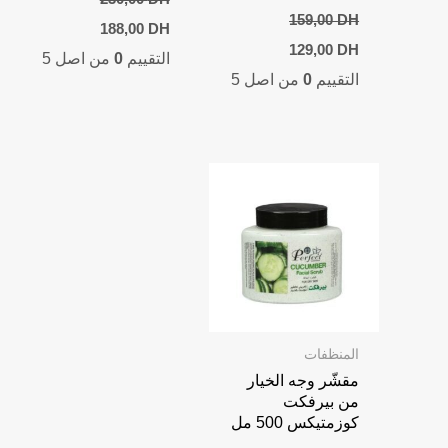
159,00
DH
Current
Original
188,00
DH
price
price
Current
Original
129,00
DH
التقييم
0
من اصل 5
is:
was:
price
price
التقييم
0
من اصل 5
230,00 DH.
188,00 DH.
is:
was:
129,00 DH.
159,00 DH.
المنظفات
مقشّر وجه الخيار
من بيرفكت
كوزمتيكس 500 مل