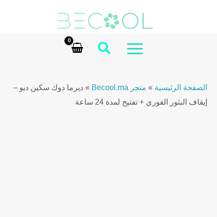
Skin
Ski
Duo
t
conten
–
Stop
MAIN
Boutons
MENU
Express
الصفحة الرئيسية
»
متجر Becool.ma
»
ديرما دوك سكين ديو –
+
إيقاف البثور الفوري + تفتيح لمدة 24 ساعة
Éclaircissante
24h
quantity