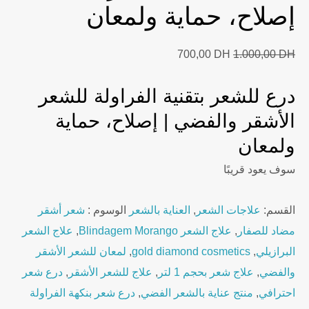
إصلاح، حماية ولمعان
Current
Original
700,00
DH
1.000,00
DH
price
price
درع للشعر بتقنية الفراولة للشعر
is:
was:
700,00 DH.
1.000,00 DH.
الأشقر والفضي | إصلاح، حماية
ولمعان
سوف يعود قريبًا
القسم:
علاجات الشعر
,
العناية بالشعر
الوسوم :
شعر أشقر
مضاد للصفار
,
علاج الشعر Blindagem Morango
,
علاج الشعر
البرازيلي
,
gold diamond cosmetics
,
لمعان للشعر الأشقر
والفضي
,
علاج شعر بحجم 1 لتر
,
علاج للشعر الأشقر
,
درع شعر
احترافي
,
منتج عناية بالشعر الفضي
,
درع شعر بنكهة الفراولة