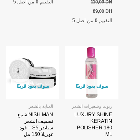
التقييم
0
من اصل 5
110,00
DH
Current
Original
89,00
DH
price
price
التقييم
0
من اصل 5
is:
was:
89,00 DH.
110,00 DH.
سوف يعود قريبًا
سوف يعود قريبًا
زيوت وشعيرات الشعر
العناية بالشعر
LUXURY SHINE
NISH MAN شمع
KERATIN
تصفيف الشعر
POLISHER 180
سبايدر S5 – قوة
ML
غوريلا 150 مل