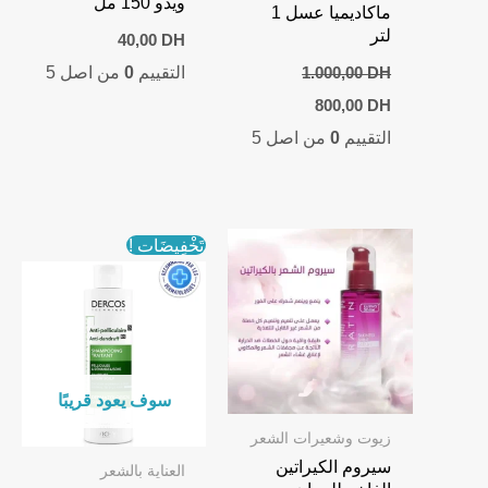
ويدو 150 مل
ماكاديميا عسل 1
لتر
40,00
DH
التقييم
0
من اصل 5
1.000,00
DH
Current
Original
800,00
DH
price
price
التقييم
0
من اصل 5
is:
was:
800,00 DH.
1.000,00 DH.
تَخْفِيضَات !
سوف يعود قريبًا
زيوت وشعيرات الشعر
سيروم الكيراتين
العناية بالشعر