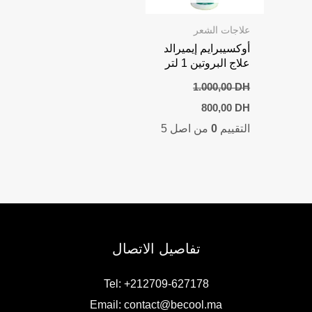
علاجات الشعر
أوكسيبرايم إيميرالد
علاج البروتين 1 لتر
1.000,00
DH
Current
Original
800,00
DH
price
price
التقييم
0
من اصل 5
is:
was:
800,00 DH.
1.000,00 DH.
تفاصيل الاتصال
Tel: +212709-627178
Email:
contact@becool.ma