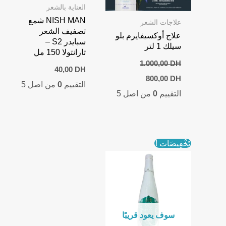
العناية بالشعر
NISH MAN شمع
علاجات الشعر
تصفيف الشعر
علاج أوكسيفايرم بلو
سبايدر S2 –
سيلك 1 لتر
تارانتولا 150 مل
1.000,00
DH
40,00
DH
Current
Original
800,00
DH
التقييم
0
من اصل 5
price
price
التقييم
0
من اصل 5
is:
was:
800,00 DH.
1.000,00 DH.
تَخْفِيضَات !
سوف يعود قريبًا