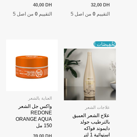
40,00
DH
32,00
DH
التقييم
0
من اصل 5
التقييم
0
من اصل 5
تَخْفِيضَات !
العناية بالشعر
واكس جل الشعر
علاجات الشعر
REDONE
علاج الشعر العميق
ORANGE AQUA
بالترطيب جولد
150 مل
دايموند فواكه
استوائية 1 لتر
39,00
DH