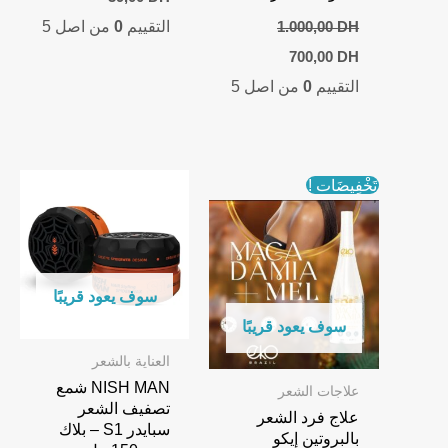
التقييم
0
من اصل 5
1.000,00
DH
Current
Original
700,00
DH
price
price
التقييم
0
من اصل 5
is:
was:
700,00 DH.
1.000,00 DH.
تَخْفِيضَات !
سوف يعود قريبًا
سوف يعود قريبًا
العناية بالشعر
NISH MAN شمع
علاجات الشعر
تصفيف الشعر
علاج فرد الشعر
سبايدر S1 – بلاك
بالبروتين إيكو