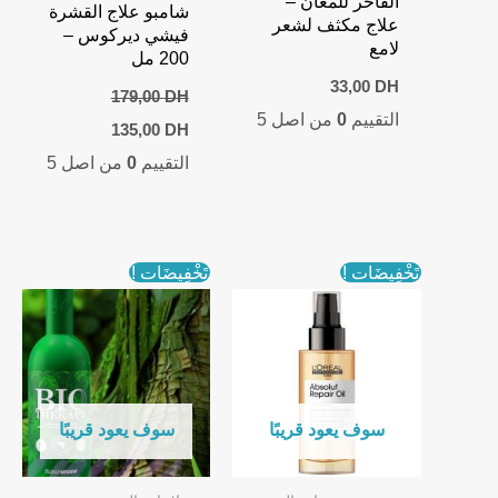
الفاخر للمعان –
شامبو علاج القشرة
علاج مكثف لشعر
فيشي ديركوس –
لامع
200 مل
33,00
DH
179,00
DH
التقييم
0
من اصل 5
Current
Original
135,00
DH
price
price
التقييم
0
من اصل 5
is:
was:
135,00 DH.
179,00 DH.
تَخْفِيضَات !
تَخْفِيضَات !
سوف يعود قريبًا
سوف يعود قريبًا