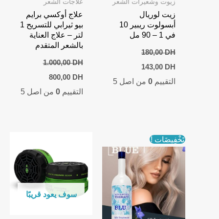
زيوت وشعيرات الشعر
علاجات الشعر
زيت لوريال
علاج أوكسي برايم
أبسولوت ريبير 10
بيو ثيرابي للتسريح 1
في 1 – 90 مل
لتر – علاج العناية
بالشعر المتقدم
180,00
DH
1.000,00
DH
Current
Original
143,00
DH
price
price
Current
Original
800,00
DH
التقييم
0
من اصل 5
is:
was:
price
price
180,00 DH.
143,00 DH.
التقييم
0
من اصل 5
is:
was:
800,00 DH.
1.000,00 DH.
تَخْفِيضَات !
سوف يعود قريبًا