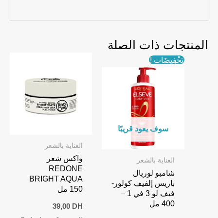
المنتجات ذات الصلة
تَخْفِيضَات !
سوف يعود قريبًا
العناية بالشعر
واكس شعر
العناية بالشعر
REDONE
شامبو لوريال
BRIGHT AQUA
باريس إلفيف كولور-
150 مل
فيف لو 3 في 1 –
400 مل
39,00
DH