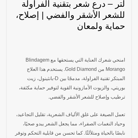
لتر – درع شعر بتقنية الفراولة
للشعر الأشقر والفضي | إصلاح،
حماية ولمعان
امنحي شعرك العناية التي يستحقها مع Blindagem
Morango من Gold Diamond. يستخدم هذا العلاج
المبتكر تقنية الفراولة، مدمجًا بين D-بانثينول، زيت
بوريتي، والزيوت الأمازونية القوية لتوفير حماية مكثفة،
ترطيب وإصلاح للشعر الأشقر والفضي.
تعمل الصيغة على غلق الألياف الشعرية، تقليل التجاعيد،
وحياد النغمات الصفراء، مما يجعل الشعر يبدو صحيًا،
نابضًا بالحياة ومتلألئًا. كما تحسن من قابلية التحكم وتوفر