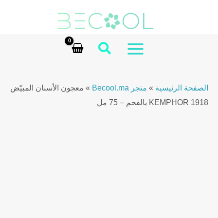
Ski
CHARCOAL
t
Whitening
conten
Toothpaste
–
MAIN
75ml
MENU
quantity
الصفحة الرئيسية
»
متجر Becool.ma
»
معجون الأسنان المبيّض
KEMPHOR 1918 بالفحم – 75 مل