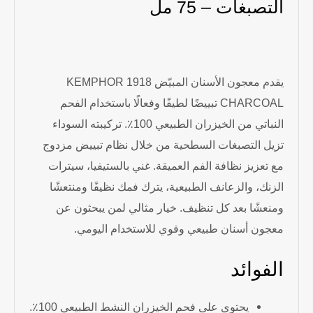
التصبغات – 75 مل
يقدم معجون الأسنان المبيّض KEMPHOR 1918
CHARCOAL تبييضًا لطيفًا وفعالًا باستخدام الفحم
النباتي من الخيزران الطبيعي 100٪. تركيبته السوداء
تزيل التصبغات السطحية من خلال نظام تبييض مزدوج
مع تعزيز نظافة الفم العميقة. غني بالستيفيا، سيترات
الزنك، والزعانف الطبيعية، يترك فمك نظيفًا ومنتعشًا
ومنعشًا بعد كل تنظيف. خيار مثالي لمن يبحثون عن
معجون أسنان طبيعي وقوي للاستخدام اليومي.
الفوائد
يحتوي على فحم الخيزران النشط الطبيعي 100٪.