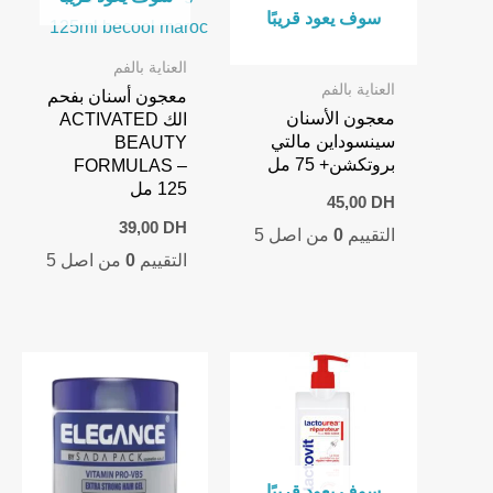
سوف يعود قريبًا
العناية بالفم
العناية بالفم
معجون أسنان بفحم
معجون الأسنان
الك ACTIVATED
سينسوداين مالتي
BEAUTY
بروتكشن+ 75 مل
FORMULAS –
125 مل
45,00
DH
39,00
DH
التقييم
0
من اصل 5
التقييم
0
من اصل 5
سوف يعود قريبًا