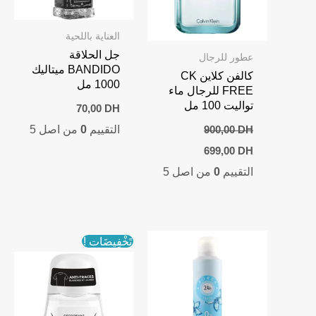
العناية باللحية
جل الحلاقة
عطور للرجال
BANDIDO ميتاليك
كالفن كلاين CK
1000 مل
FREE للرجال ماء
تواليت 100 مل
70,00
DH
التقييم
0
من اصل 5
900,00
DH
Current
Original
699,00
DH
price
price
التقييم
0
من اصل 5
is:
was:
699,00 DH.
900,00 DH.
تَخْفِيضَات !