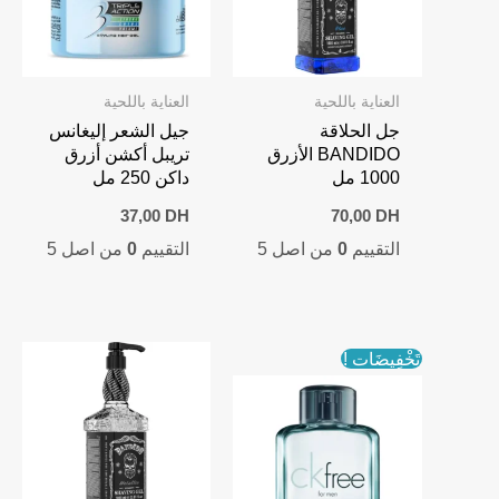
العناية باللحية
العناية باللحية
جل الحلاقة
جيل الشعر إليغانس
BANDIDO الأزرق
تريبل أكشن أزرق
1000 مل
داكن 250 مل
37,00
DH
70,00
DH
التقييم
0
من اصل 5
التقييم
0
من اصل 5
تَخْفِيضَات !