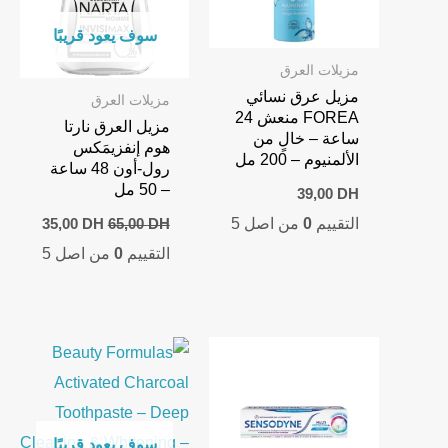
سوف يعود قريبًا
مزيلات العرق
مزيل عرق نسائي
مزيلات العرق
FOREA منعش 24
مزيل العرق نارتا
ساعة – خالٍ من
هوم إنفزيمَكس
الألمنيوم – 200 مل
رول-أون 48 ساعة
– 50 مل
39,00
DH
urrent
Original
التقييم
0
من اصل 5
35,00
DH
65,00
DH
price
price
التقييم
0
من اصل 5
is:
was:
,00 DH.
65,00 DH.
سوف يعود قريبًا