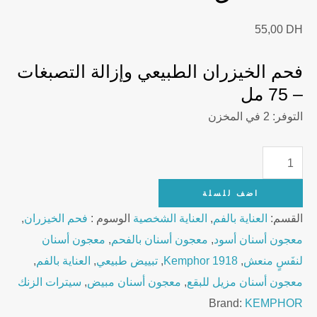
55,00
DH
فحم الخيزران الطبيعي وإزالة التصبغات
– 75 مل
التوفر:
2 في المخزن
KEMPHOR
1918
اضف للسلة
CHARCOAL
القسم:
العناية بالفم
,
العناية الشخصية
الوسوم :
فحم الخيزران
,
Whitening
معجون أسنان أسود
,
معجون أسنان بالفحم
,
معجون أسنان
Toothpaste
لنفَسٍ منعش
,
Kemphor 1918
,
تبييض طبيعي
,
العناية بالفم
,
–
معجون أسنان مزيل للبقع
,
معجون أسنان مبيض
,
سيترات الزنك
75ml
Brand:
KEMPHOR
quantity