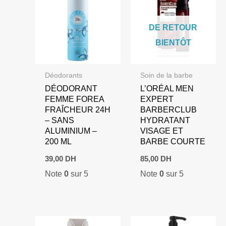
DE RETOUR
BIENTÔT
Déodorants
Soin de la barbe
DÉODORANT
L’ORÉAL MEN
FEMME FOREA
EXPERT
FRAÎCHEUR 24H
BARBERCLUB
– SANS
HYDRATANT
ALUMINIUM –
VISAGE ET
200 ML
BARBE COURTE
39,00
DH
85,00
DH
Note
0
sur 5
Note
0
sur 5