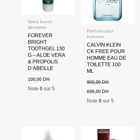
Soins bucco-
dentaires
Parfums pour
FOREVER
hommes
BRIGHT
CALVIN KLEIN
TOOTHGEL 130
CK FREE POUR
G – ALOE VERA
HOMME EAU DE
& PROPOLIS
TOILETTE 100
D’ABEILLE
ML
100,00
DH
900,00
DH
Note
0
sur 5
Le
Le
699,00
DH
prix
prix
Note
0
sur 5
initial
actuel
était :
est :
900,00 DH.
699,00 DH.