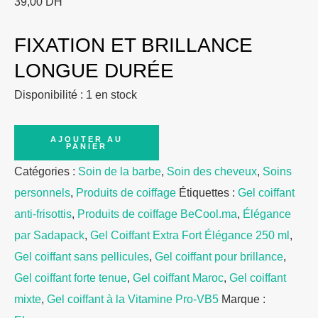
39,00
DH
FIXATION ET BRILLANCE
LONGUE DURÉE
Disponibilité :
1 en stock
quantité
AJOUTER AU
PANIER
de
Catégories :
Soin de la barbe
,
Soin des cheveux
,
Soins
Elegance
personnels
,
Produits de coiffage
Étiquettes :
Gel coiffant
Extra
anti-frisottis
,
Produits de coiffage BeCool.ma
,
Élégance
Strong
par Sadapack
,
Gel Coiffant Extra Fort Élégance 250 ml
,
Hair
Gel coiffant sans pellicules
,
Gel coiffant pour brillance
,
Gel
Gel coiffant forte tenue
,
Gel coiffant Maroc
,
Gel coiffant
250ml
mixte
,
Gel coiffant à la Vitamine Pro-VB5
Marque :
with