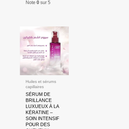
Note
0
sur 5
initial
actuel
était :
est :
1.000,00 DH.
800,00 DH.
Huiles et sérums
capillaires
SÉRUM DE
BRILLANCE
LUXUEUX À LA
KÉRATINE –
SOIN INTENSIF
POUR DES