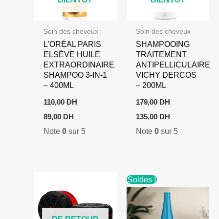
Soin des cheveux
Soin des cheveux
L’ORÉAL PARIS
SHAMPOOING
ELSÈVE HUILE
TRAITEMENT
EXTRAORDINAIRE
ANTIPELLICULAIRE
SHAMPOO 3-IN-1
VICHY DERCOS
– 400ML
– 200ML
110,00
DH
179,00
DH
Le
Le
Le
Le
89,00
DH
135,00
DH
prix
prix
prix
prix
Note
0
sur 5
Note
0
sur 5
initial
actuel
initial
actuel
était :
est :
était :
est :
110,00 DH.
89,00 DH.
179,00 DH.
135,00 DH.
Soldes !