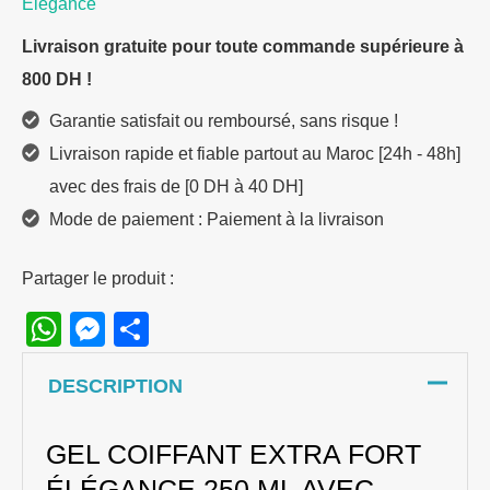
Elegance
Vitamin
Livraison gratuite pour toute commande supérieure à
Pro-
800 DH !
VB5
Garantie satisfait ou remboursé, sans risque !
Livraison rapide et fiable partout au Maroc [24h - 48h]
avec des frais de [0 DH à 40 DH]
Mode de paiement : Paiement à la livraison
Partager le produit :
WhatsApp
Messenger
Share
DESCRIPTION
GEL COIFFANT EXTRA FORT
ÉLÉGANCE 250 ML AVEC