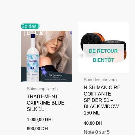
Soldes !
DE RETOUR
BIENTÔT
Soin des cheveux
NISH MAN CIRE
Soins capillaires
COIFFANTE
TRAITEMENT
SPIDER S1 –
OXIPRIME BLUE
BLACK WIDOW
SILK 1L
150 ML
1.000,00
DH
40,00
DH
Le
Le
800,00
DH
Note
0
sur 5
prix
prix