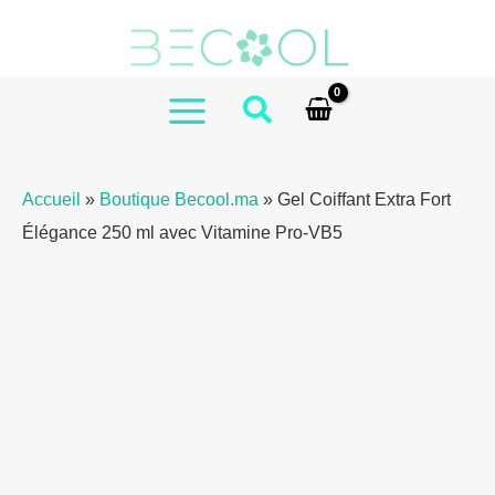
Aller
de
au
Elegance
contenu
Extra
Strong
MAIN
Hair
MENU
Gel
Accueil
»
Boutique Becool.ma
»
Gel Coiffant Extra Fort
250ml
Élégance 250 ml avec Vitamine Pro-VB5
with
Vitamin
Pro-
VB5