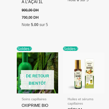
À L’AÇAÏ 1L
900,00
DH
Le
Le
700,00
DH
prix
prix
Note
5.00
sur 5
initial
actuel
était :
est :
900,00 DH.
700,00 DH.
Soldes !
Soldes !
DE RETOUR
BIENTÔT
Soins capillaires
Huiles et sérums
capillaires
OXIPRIME BIO