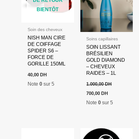
DE RETOUR
BIENTÔT
Soin des cheveux
NISH MAN CIRE
Soins capillaires
DE COIFFAGE
SOIN LISSANT
SPIDER S6 –
BRÉSILIEN
FORCE DE
GOLD DIAMOND
GORILLE 150ML
– CHEVEUX
RAIDES – 1L
40,00
DH
Note
0
sur 5
1.000,00
DH
Le
Le
700,00
DH
prix
prix
Note
0
sur 5
initial
actuel
était :
est :
1.000,00 DH.
700,00 DH.