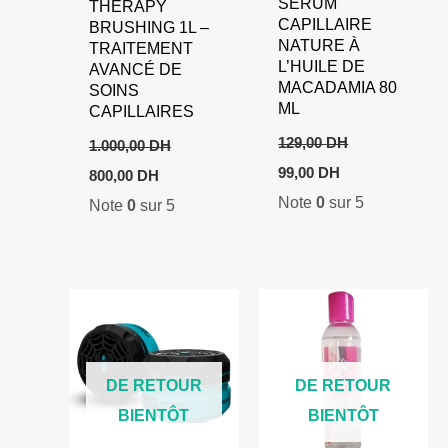
SÉRUM
THERAPY
CAPILLAIRE
BRUSHING 1L –
NATURE À
TRAITEMENT
L’HUILE DE
AVANCÉ DE
MACADAMIA 80
SOINS
ML
CAPILLAIRES
129,00
DH
1.000,00
DH
Le
Le
Le
Le
99,00
DH
800,00
DH
prix
prix
prix
prix
Note
0
sur 5
initial
actuel
Note
0
sur 5
initial
actuel
était :
est :
était :
est :
129,00 DH.
99,00 DH.
1.000,00 DH.
800,00 DH.
DE RETOUR
DE RETOUR
BIENTÔT
BIENTÔT