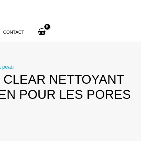
de
Clean
&
Clear
CONTACT
Daily
Cleanser
for
a peau
Pores
& CLEAR NETTOYANT
–
EN POUR LES PORES
150ml