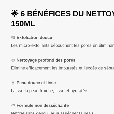
🌟 6 BÉNÉFICES DU NETT
150ML
🧼
Exfoliation douce
Les micro-exfoliants débouchent les pores en éliminant
🌿
Nettoyage profond des pores
Élimine efficacement les impuretés et l'excès de séb
💧
Peau douce et lisse
Laisse la peau fraîche, lisse et hydratée.
🌱
Formule non desséchante
Nettoie sans dépouiller ni assécher la peau.