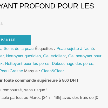
YANT PROFOND POUR LES
ck
 PANIER
s
,
Soins de la peau
Étiquettes :
Peau sujette à l'acné
,
ear
,
Nettoyant quotidien
,
Gel exfoliant
,
Gel nettoyant pour
ux
,
Nettoyant pour les pores
,
Débouchage des pores
,
 Peau Grasse
Marque :
Clean&Clear
our toute commande supérieure à 800 DH !
ou remboursé, sans risque !
fiable partout au Maroc [24h - 48h] avec des frais de [0