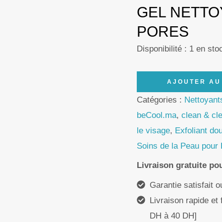
GEL NETTO
PORES
Disponibilité :
1 en sto
quantité
AJOUTER AU
de
Catégories :
Nettoyant
Clean
beCool.ma
,
clean & cl
&
le visage
,
Exfoliant do
Clear
Soins de la Peau pour
Daily
Livraison gratuite p
Cleanser
Garantie satisfait 
for
Livraison rapide et 
Pores
DH à 40 DH]
–