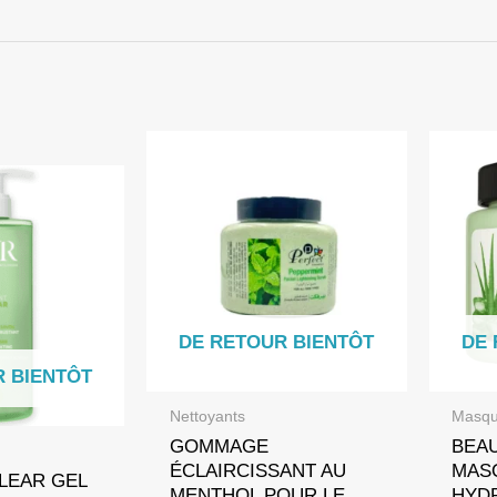
DE RETOUR BIENTÔT
DE 
R BIENTÔT
Nettoyants
Masqu
GOMMAGE
BEA
ÉCLAIRCISSANT AU
MAS
LEAR GEL
MENTHOL POUR LE
HYDR