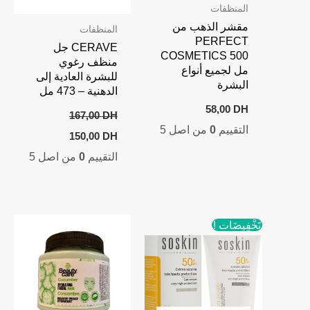
المنظفات
مقشر الذهب من
المنظفات
PERFECT
CERAVE جل
COSMETICS 500
منظف رغوي
مل لجميع أنواع
للبشرة العادية إلى
البشرة
الدهنية – 473 مل
58,00
DH
167,00
DH
التقييم
0
من اصل 5
Current
Original
150,00
DH
price
price
التقييم
0
من اصل 5
is:
was:
150,00 DH.
167,00 DH.
تَخْفِيضَات !