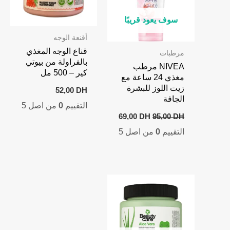
سوف يعود قريبًا
أقنعة الوجه
قناع الوجه المغذي
مرطبات
بالفراولة من بيوتي
NIVEA مرطب
كير – 500 مل
مغذي 24 ساعة مع
زيت اللوز للبشرة
52,00
DH
الجافة
التقييم
0
من اصل 5
Current
Original
69,00
DH
95,00
DH
price
price
التقييم
0
من اصل 5
is:
was:
69,00 DH.
95,00 DH.