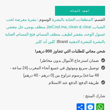
Clean
اضف للسلة
&
القسم:
المنظفات
,
العناية بالبشرة
الوسوم :
بشرة معرضة لحب
Clear
الشباب
,
clean & clear
,
beCool.ma
,
منظف يومي
,
جل مقشر
,
Daily
غسول الوجه
,
مقشر لطيف
,
منظف المسام
,
فتح المسام
,
العناية
Cleanser
بالبشرة للبشرة الدهنية
Brand:
كلين آند كلير
for
شحن مجاني للطلبات التي تتجاوز 800 درهم!
Pores
ضمان استرجاع الأموال بدون مخاطر!
–
توصيل سريع وموثوق في جميع أنحاء المغرب [24 ساعة -
150ml
48 ساعة] برسوم تتراوح بين [0 درهم - 40 درهم]
quantity
طريقة الدفع: الدفع عند الاستلام
شارك المنتج :
Messenger
Share
WhatsApp