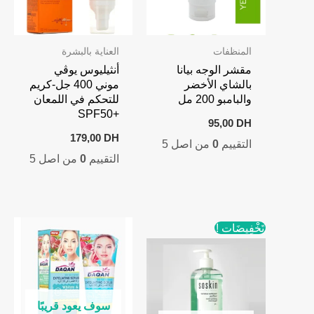
المنظفات
العناية بالبشرة
مقشر الوجه بيانا
أنثيليوس يوڤي
بالشاي الأخضر
موني 400 جل-كريم
والبامبو 200 مل
للتحكم في اللمعان
+SPF50
95,00
DH
179,00
DH
التقييم
0
من اصل 5
التقييم
0
من اصل 5
تَخْفِيضَات !
سوف يعود قريبًا