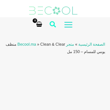
Ski
&
Clear
t
Daily
conten
Cleanser
MAIN
for
MENU
Pores
الصفحة الرئيسية
»
متجر Becool.ma
»
Clean & Clear منظف
–
يومي للمسام – 150 مل
150ml
quantity