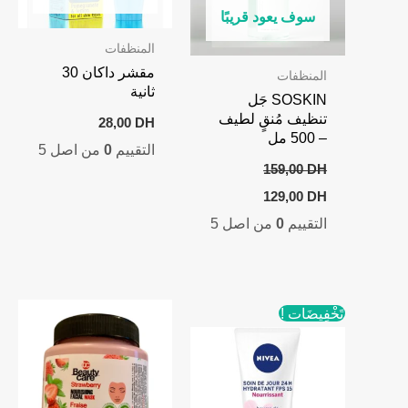
سوف يعود قريبًا
المنظفات
مقشر داكان 30
المنظفات
ثانية
SOSKIN جَل
تنظيف مُنقٍ لطيف
28,00
DH
– 500 مل
التقييم
0
من اصل 5
159,00
DH
Current
Original
129,00
DH
price
price
التقييم
0
من اصل 5
is:
was:
129,00 DH.
159,00 DH.
تَخْفِيضَات !