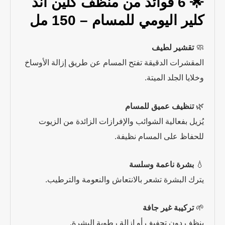
🌟 6 فوائد من منظف كلين آند
كلير اليومي للمسام – 150 مل
🧼
تقشير لطيف
المقشرات الدقيقة تفتح المسام عن طريق إزالة الأوساخ
وخلايا الجلد الميتة.
🌿
تنظيف عميق للمسام
يُزيل بفعالية الشوائب والإفرازات الزائدة من الزيوت
للحفاظ على المسام نظيفة.
💧
بشرة ناعمة وسلسة
يترك البشرة تشعر بالانتعاش والنعومة والترطيب.
🌱
تركيبة غير جافة
ينظف دون تجفيف أو إزالة رطوبة البشرة.