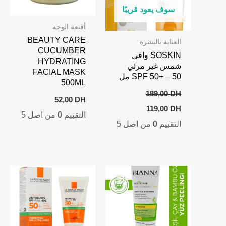
سوف يعود قريبًا
أقنعة الوجه
BEAUTY CARE
العناية بالبشرة
CUCUMBER
SOSKIN واقي
HYDRATING
شمس غير مرئي
FACIAL MASK
SPF 50+ – 50 مل
500ML
189,00
DH
52,00
DH
Current
Original
119,00
DH
التقييم
0
من اصل 5
price
price
التقييم
0
من اصل 5
is:
was:
119,00 DH.
189,00 DH.