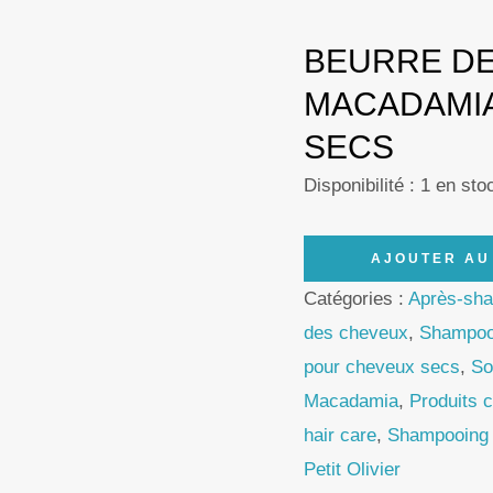
BEURRE DE
MACADAMI
SECS
Disponibilité :
1 en sto
quantité
AJOUTER AU
de
Catégories :
Après-sh
Le
des cheveux
,
Shampoo
Petit
pour cheveux secs
,
So
Olivier
Macadamia
,
Produits c
Repair
hair care
,
Shampooing 
Hair
Petit Olivier
Care