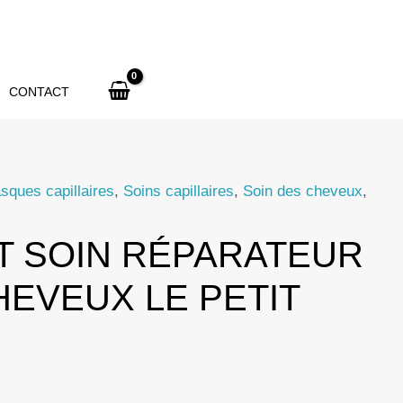
de
Le
Petit
Olivier
CONTACT
Repair
Hair
Care
sques capillaires
,
Soins capillaires
,
Soin des cheveux
,
Set
T SOIN RÉPARATEUR
EVEUX LE PETIT