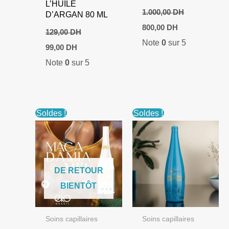
L’HUILE
1.000,00
DH
D’ARGAN 80 ML
Le
Le
800,00
DH
129,00
DH
prix
prix
Note
0
sur 5
initial
actuel
Le
Le
99,00
DH
était :
est :
prix
prix
Note
0
sur 5
1.000,00 DH.
800,00 DH.
initial
actuel
était :
est :
129,00 DH.
99,00 DH.
Soldes !
Soldes !
DE RETOUR
BIENTÔT
Soins capillaires
Soins capillaires