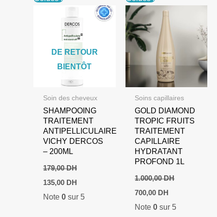
DE RETOUR
BIENTÔT
Soin des cheveux
Soins capillaires
SHAMPOOING
GOLD DIAMOND
TRAITEMENT
TROPIC FRUITS
ANTIPELLICULAIRE
TRAITEMENT
VICHY DERCOS
CAPILLAIRE
– 200ML
HYDRATANT
PROFOND 1L
179,00
DH
1.000,00
DH
Le
Le
135,00
DH
prix
prix
Le
Le
700,00
DH
Note
0
sur 5
initial
actuel
prix
prix
était :
est :
Note
0
sur 5
initial
actuel
179,00 DH.
135,00 DH.
était :
est :