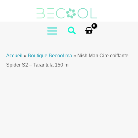
Aller
au
contenu
MAIN
MENU
Accueil
»
Boutique Becool.ma
»
Nish Man Cire coiffante
Spider S2 – Tarantula 150 ml