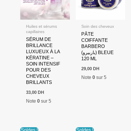
Huiles et sérums
Soin des cheveux
capillaires
PÂTE
SÉRUM DE
COIFFANTE
BRILLANCE
BARBERO
LUXUEUX À LA
(باربيرو) BLEUE
KÉRATINE –
120 ML
SOIN INTENSIF
29,00
DH
POUR DES
CHEVEUX
Note
0
sur 5
BRILLANTS
33,00
DH
Note
0
sur 5
Soldes !
Soldes !