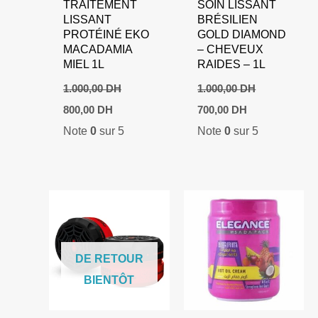
TRAITEMENT
SOIN LISSANT
LISSANT
BRÉSILIEN
PROTÉINÉ EKO
GOLD DIAMOND
MACADAMIA
– CHEVEUX
MIEL 1L
RAIDES – 1L
1.000,00
DH
1.000,00
DH
Le
Le
Le
Le
800,00
DH
700,00
DH
prix
prix
prix
prix
Note
0
sur 5
Note
0
sur 5
initial
actuel
initial
actuel
était :
est :
était :
est :
1.000,00 DH.
800,00 DH.
1.000,00 DH.
700,00 DH.
DE RETOUR
BIENTÔT