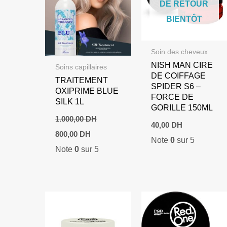
DE RETOUR
BIENTÔT
Soin des cheveux
NISH MAN CIRE
Soins capillaires
DE COIFFAGE
TRAITEMENT
SPIDER S6 –
OXIPRIME BLUE
FORCE DE
SILK 1L
GORILLE 150ML
1.000,00
DH
40,00
DH
Le
Le
800,00
DH
Note
0
sur 5
prix
prix
Note
0
sur 5
initial
actuel
était :
est :
1.000,00 DH.
800,00 DH.