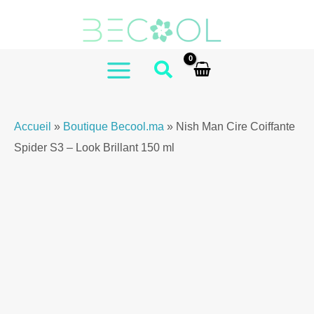
Aller
au
contenu
MAIN
MENU
Accueil
»
Boutique Becool.ma
»
Nish Man Cire Coiffante
Spider S3 – Look Brillant 150 ml