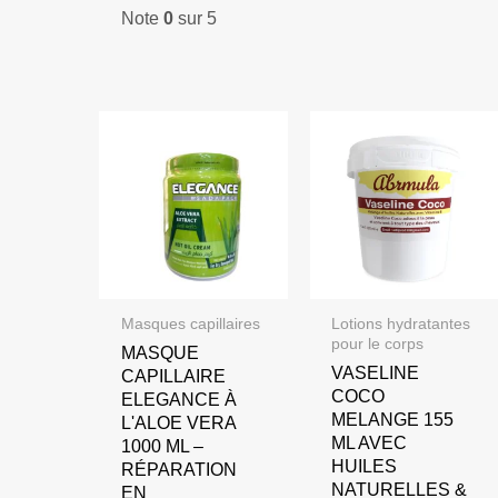
était :
est :
Note
0
sur 5
110,00 DH.
89,00 DH.
Masques capillaires
Lotions hydratantes
pour le corps
MASQUE
VASELINE
CAPILLAIRE
COCO
ELEGANCE À
MELANGE 155
L'ALOE VERA
ML AVEC
1000 ML –
HUILES
RÉPARATION
NATURELLES &
EN