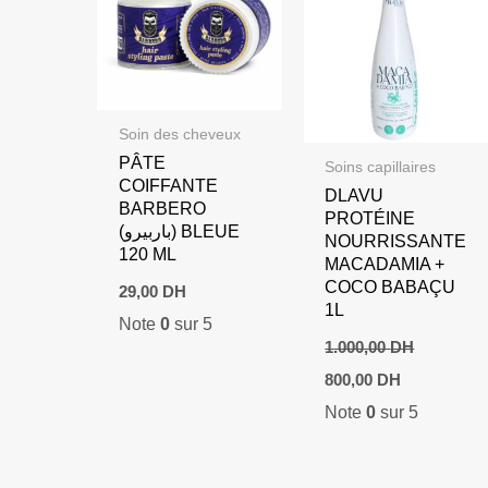
Soin des cheveux
PÂTE
Soins capillaires
COIFFANTE
DLAVU
BARBERO
PROTÉINE
(باربيرو) BLEUE
NOURRISSANTE
120 ML
MACADAMIA +
COCO BABAÇU
29,00
DH
1L
Note
0
sur 5
1.000,00
DH
Le
Le
800,00
DH
prix
prix
Note
0
sur 5
initial
actuel
était :
est :
1.000,00 DH.
800,00 DH.