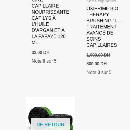
Soins capillaires
CAPILLAIRE
OXIPRIME BIO
NOURRISSANTE
THERAPY
CAPILYS À
BRUSHING 1L –
L’HUILE
TRAITEMENT
D’ARGAN ET À
AVANCÉ DE
LA PAPAYE 120
SOINS
ML
CAPILLAIRES
32,00
DH
1.000,00
DH
Note
0
sur 5
Le
Le
800,00
DH
prix
prix
Note
0
sur 5
initial
actuel
était :
est :
1.000,00 DH.
800,00 DH.
DE RETOUR