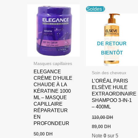
Soldes !
DE RETOUR
BIENTÔT
Masques capillaires
ELEGANCE
Soin des cheveux
CRÈME D'HUILE
L’ORÉAL PARIS
CHAUDE À LA
ELSÈVE HUILE
KÉRATINE 1000
EXTRAORDINAIRE
ML – MASQUE
SHAMPOO 3-IN-1
CAPILLAIRE
– 400ML
RÉPARATEUR
EN
110,00
DH
PROFONDEUR
Le
Le
89,00
DH
prix
prix
50,00
DH
Note
0
sur 5
initial
actuel