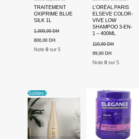
TRAITEMENT
L’ORÉAL PARIS
OXIPRIME BLUE
ELSEVE COLOR-
SILK 1L
VIVE LOW
SHAMPOO 3-EN-
1.000,00
DH
1 – 400ML
Le
Le
800,00
DH
prix
prix
110,00
DH
Note
0
sur 5
initial
actuel
Le
Le
89,00
DH
était :
est :
prix
prix
1.000,00 DH.
800,00 DH.
Note
0
sur 5
initial
actuel
était :
est :
110,00 DH.
89,00 DH.
Soldes !