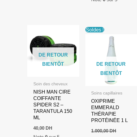
était :
est :
1.000,00 DH.
700,00 DH.
Soldes !
DE RETOUR
BIENTÔT
DE RETOUR
BIENTÔT
Soin des cheveux
NISH MAN CIRE
Soins capillaires
COIFFANTE
OXIPRIME
SPIDER S2 –
EMMERALD
TARANTULA 150
THÉRAPIE
ML
PROTÉINÉE 1 L
40,00
DH
1.000,00
DH
Note
0
sur 5