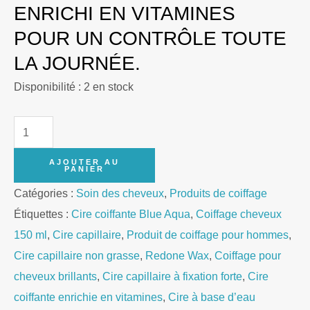
ENRICHI EN VITAMINES
POUR UN CONTRÔLE TOUTE
LA JOURNÉE.
Disponibilité :
2 en stock
quantité
de
AJOUTER AU
Redone
PANIER
Blue
Catégories :
Soin des cheveux
,
Produits de coiffage
Aqua
Étiquettes :
Cire coiffante Blue Aqua
,
Coiffage cheveux
Hair
150 ml
,
Cire capillaire
,
Produit de coiffage pour hommes
,
Wax
Cire capillaire non grasse
,
Redone Wax
,
Coiffage pour
150ml
cheveux brillants
,
Cire capillaire à fixation forte
,
Cire
coiffante enrichie en vitamines
,
Cire à base d’eau