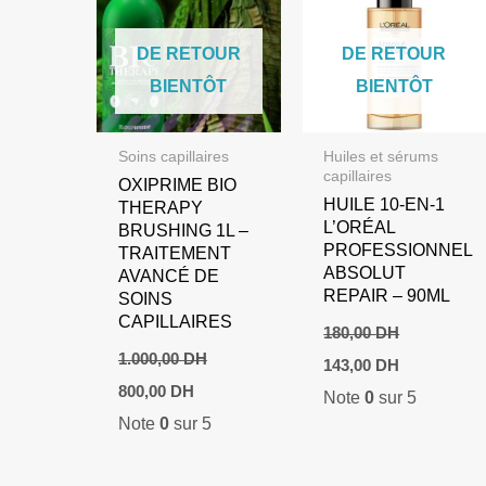
DE RETOUR
DE RETOUR
BIENTÔT
BIENTÔT
Soins capillaires
Huiles et sérums
capillaires
OXIPRIME BIO
HUILE 10-EN-1
THERAPY
L’ORÉAL
BRUSHING 1L –
PROFESSIONNEL
TRAITEMENT
ABSOLUT
AVANCÉ DE
REPAIR – 90ML
SOINS
CAPILLAIRES
180,00
DH
Le
Le
1.000,00
DH
143,00
DH
prix
prix
Le
Le
800,00
DH
Note
0
sur 5
initial
actuel
prix
prix
était :
est :
Note
0
sur 5
initial
actuel
180,00 DH.
143,00 DH.
était :
est :
1.000,00 DH.
800,00 DH.