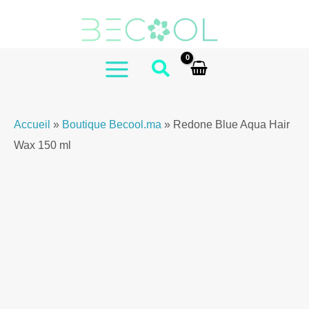
Aller
Redone
au
Blue
contenu
Aqua
Hair
MAIN
Wax
MENU
150ml
Accueil
»
Boutique Becool.ma
»
Redone Blue Aqua Hair
Wax 150 ml