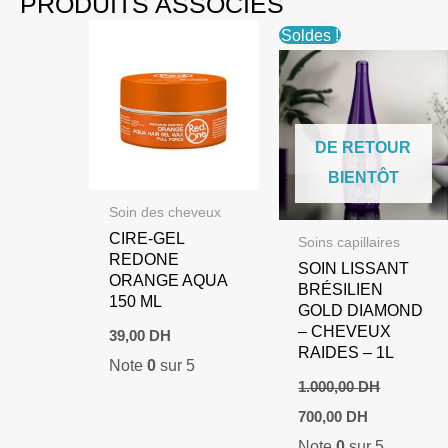
PRODUITS ASSOCIÉS
Soldes !
DE RETOUR
BIENTÔT
Soin des cheveux
CIRE-GEL
Soins capillaires
REDONE
SOIN LISSANT
ORANGE AQUA
BRÉSILIEN
150 ML
GOLD DIAMOND
– CHEVEUX
39,00
DH
RAIDES – 1L
Note
0
sur 5
1.000,00
DH
Le
Le
700,00
DH
prix
prix
Note
0
sur 5
initial
actuel