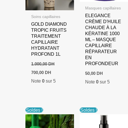
Masques capillaires
ELEGANCE
Soins capillaires
CRÈME D'HUILE
GOLD DIAMOND
CHAUDE À LA
TROPIC FRUITS
KÉRATINE 1000
TRAITEMENT
ML – MASQUE
CAPILLAIRE
CAPILLAIRE
HYDRATANT
RÉPARATEUR
PROFOND 1L
EN
PROFONDEUR
1.000,00
DH
Le
Le
700,00
DH
50,00
DH
prix
prix
Note
0
sur 5
initial
actuel
Note
0
sur 5
était :
est :
1.000,00 DH.
700,00 DH.
Soldes !
Soldes !