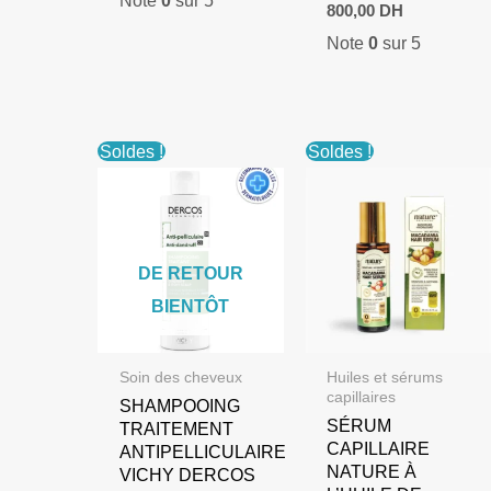
Le
Le
800,00
DH
prix
prix
Note
0
sur 5
initial
actuel
était :
est :
1.000,00 DH.
800,00 DH.
Soldes !
Soldes !
DE RETOUR
BIENTÔT
Soin des cheveux
Huiles et sérums
capillaires
SHAMPOOING
SÉRUM
TRAITEMENT
CAPILLAIRE
ANTIPELLICULAIRE
NATURE À
VICHY DERCOS