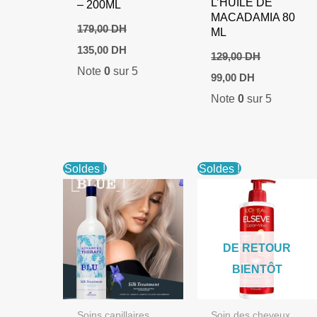
L’HUILE DE
– 200ML
MACADAMIA 80
179,00
DH
ML
Le
Le
135,00
DH
129,00
DH
prix
prix
Note
0
sur 5
initial
actuel
Le
Le
99,00
DH
était :
est :
prix
prix
Note
0
sur 5
179,00 DH.
135,00 DH.
initial
actuel
était :
est :
129,00 DH.
99,00 DH.
Soldes !
Soldes !
DE RETOUR
BIENTÔT
Soins capillaires
Soin des cheveux