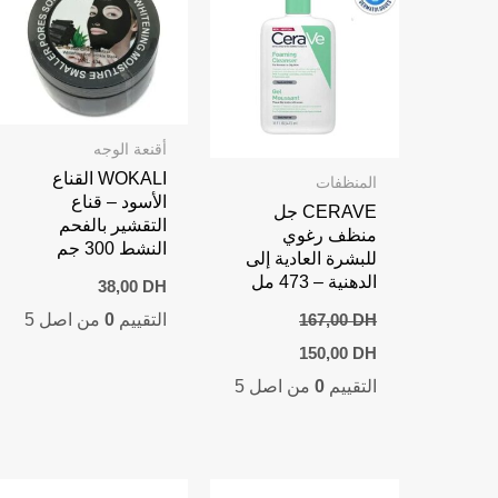
أقنعة الوجه
WOKALI القناع
المنظفات
الأسود – قناع
CERAVE جل
التقشير بالفحم
منظف رغوي
النشط 300 جم
للبشرة العادية إلى
الدهنية – 473 مل
38,00
DH
التقييم
0
من اصل 5
167,00
DH
Current
Original
150,00
DH
price
price
التقييم
0
من اصل 5
is:
was:
150,00 DH.
167,00 DH.