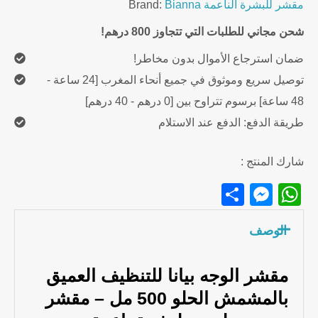
مقشر للبشرة الناعمة
Bianna
Brand:
Apricot
–
شحن مجاني للطلبات التي تتجاوز 800 درهم!
500ml
ضمان استرجاع الأموال بدون مخاطر!
quantity
توصيل سريع وموثوق في جميع أنحاء المغرب [24 ساعة -
48 ساعة] برسوم تتراوح بين [0 درهم - 40 درهم]
طريقة الدفع: الدفع عند الاستلام
شارك المنتج :
Messenger
Share
WhatsApp
الوصف
مقشر الوجه بيانا للتنظيف العميق
بالمشمش الحلو 500 مل – مقشر