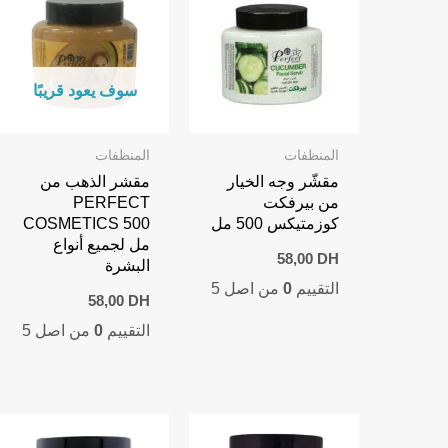
سوف يعود قريبًا
المنظفات
المنظفات
مقشّر وجه الخيار
مقشر الذهب من
من بيرفكت
PERFECT
كوزمتيكس 500 مل
COSMETICS 500
مل لجميع أنواع
58,00
DH
البشرة
التقييم
0
من اصل 5
58,00
DH
التقييم
0
من اصل 5