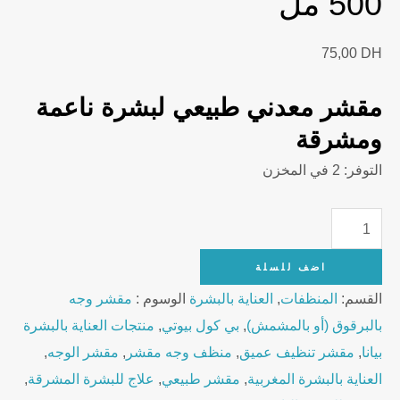
500 مل
75,00
DH
مقشر معدني طبيعي لبشرة ناعمة
ومشرقة
التوفر:
2 في المخزن
Bianna
Face
اضف للسلة
Scrub
القسم:
المنظفات
,
العناية بالبشرة
الوسوم :
مقشر وجه
Deep
بالبرقوق (أو بالمشمش)
,
بي كول بيوتي
,
منتجات العناية بالبشرة
Clean
بيانا
,
مقشر تنظيف عميق
,
منظف وجه مقشر
,
مقشر الوجه
,
with
العناية بالبشرة المغربية
,
مقشر طبيعي
,
علاج للبشرة المشرقة
,
Sweet