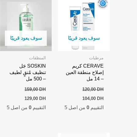
سوف يعود قريبًا
سوف يعود قريبًا
مرطبات
المنظفات
CERAVE كريم
SOSKIN جَل
إصلاح منطقة العين
تنظيف مُنقٍ لطيف
– 14 مل
– 500 مل
159,00
DH
120,00
DH
Current
Original
Current
Original
129,00
DH
104,00
DH
price
price
price
price
التقييم
0
من اصل 5
التقييم
0
من اصل 5
is:
was:
is:
was:
129,00 DH.
159,00 DH.
104,00 DH.
120,00 DH.