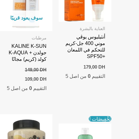
سوف يعود قريبًا
العناية بالبشرة
أنثيليوس يوڤي
مرطبات
موني 400 جل-كريم
KALINE K-SUN
للتحكم في اللمعان
جولدن + K-AQUA
+SPF50
كولد (كريم) مجانًا
179,00
DH
149,00
DH
التقييم
0
من اصل 5
Current
Original
109,00
DH
price
price
التقييم
0
من اصل 5
is:
was:
109,00 DH.
149,00 DH.
تَخْفِيضَات !