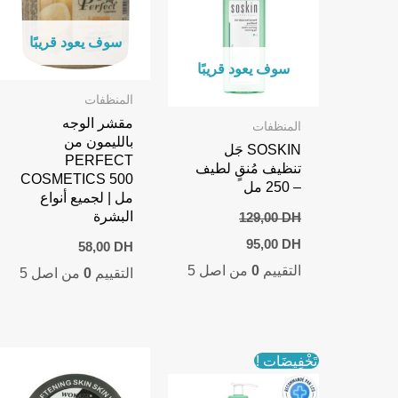
سوف يعود قريبًا
سوف يعود قريبًا
المنظفات
مقشر الوجه
المنظفات
بالليمون من
SOSKIN جَل
PERFECT
تنظيف مُنقٍ لطيف
COSMETICS 500
– 250 مل
مل | لجميع أنواع
البشرة
129,00
DH
Current
Original
95,00
DH
58,00
DH
price
price
التقييم
0
من اصل 5
is:
was:
التقييم
0
من اصل 5
95,00 DH.
129,00 DH.
تَخْفِيضَات !