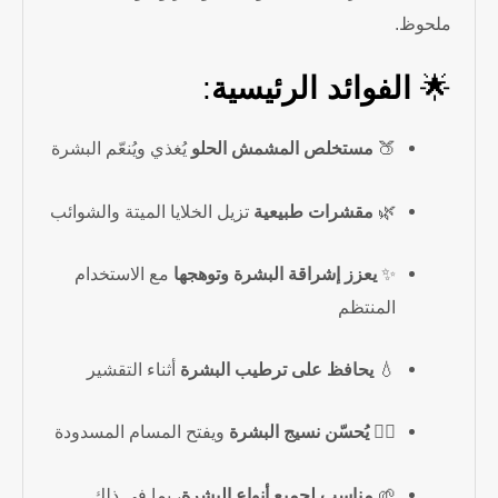
ملحوظ.
🌟
الفوائد الرئيسية
:
🍑
مستخلص المشمش الحلو
يُغذي ويُنعّم البشرة
🌿
مقشرات طبيعية
تزيل الخلايا الميتة والشوائب
✨
يعزز إشراقة البشرة وتوهجها
مع الاستخدام
المنتظم
💧
يحافظ على ترطيب البشرة
أثناء التقشير
🧖‍♀️
يُحسّن نسيج البشرة
ويفتح المسام المسدودة
🌱
مناسب لجميع أنواع البشرة
، بما في ذلك