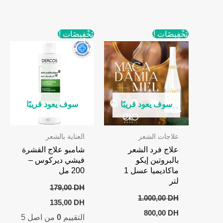
تَخْفِيضَات !
تَخْفِيضَات !
سوف يعود قريبًا
سوف يعود قريبًا
علاجات الشعر
العناية بالشعر
علاج فرد الشعر
شامبو علاج القشرة
بالبروتين إيكو
فيشي ديركوس –
ماكاديميا عسل 1
200 مل
لتر
179,00
DH
1.000,00
DH
Current
Original
135,00
DH
price
price
Current
Original
800,00
DH
التقييم
0
من اصل 5
is:
was:
price
price