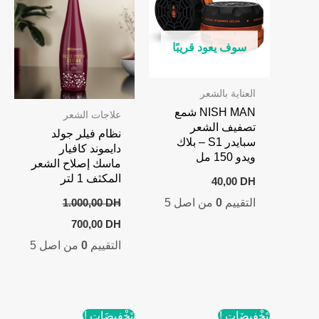
سوف يعود قريبًا
العناية بالشعر
NISH MAN شمع
علاجات الشعر
تصفيف الشعر
نظام فيلر جولد
سبايدر S1 – بلاك
دايموند كافيار
ويدو 150 مل
ماسك إصلاح الشعر
المكثف 1 لتر
40,00
DH
التقييم
0
من اصل 5
1.000,00
DH
Current
Original
700,00
DH
price
price
التقييم
0
من اصل 5
is:
was:
700,00 DH.
1.000,00 DH.
تَخْفِيضَات !
تَخْفِيضَات !