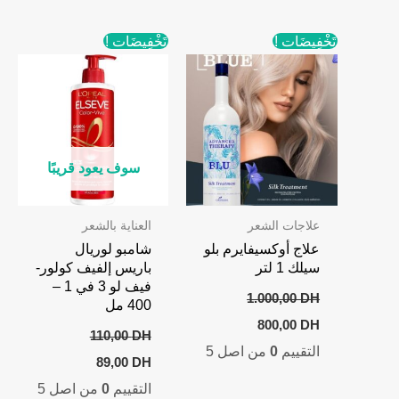
تَخْفِيضَات !
تَخْفِيضَات !
سوف يعود قريبًا
علاجات الشعر
العناية بالشعر
علاج أوكسيفايرم بلو
شامبو لوريال
سيلك 1 لتر
باريس إلفيف كولور-
فيف لو 3 في 1 –
1.000,00
DH
400 مل
Current
Original
800,00
DH
price
price
110,00
DH
التقييم
0
من اصل 5
is:
was:
Current
Original
89,00
DH
800,00 DH.
1.000,00 DH.
price
price
التقييم
0
من اصل 5
is:
was: