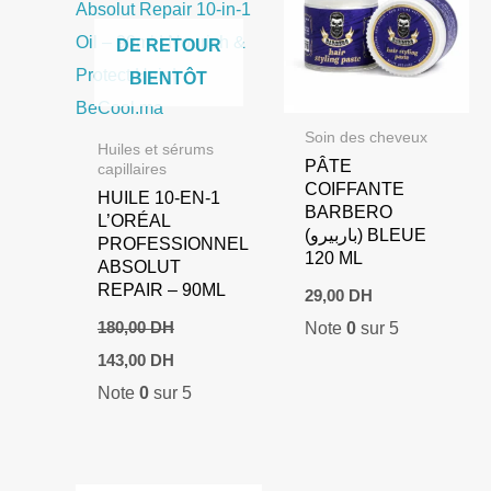
DE RETOUR
BIENTÔT
Soin des cheveux
Huiles et sérums
PÂTE
capillaires
COIFFANTE
HUILE 10-EN-1
BARBERO
L’ORÉAL
(باربيرو) BLEUE
PROFESSIONNEL
120 ML
ABSOLUT
REPAIR – 90ML
29,00
DH
Note
0
sur 5
180,00
DH
Le
Le
143,00
DH
prix
prix
Note
0
sur 5
initial
actuel
était :
est :
180,00 DH.
143,00 DH.