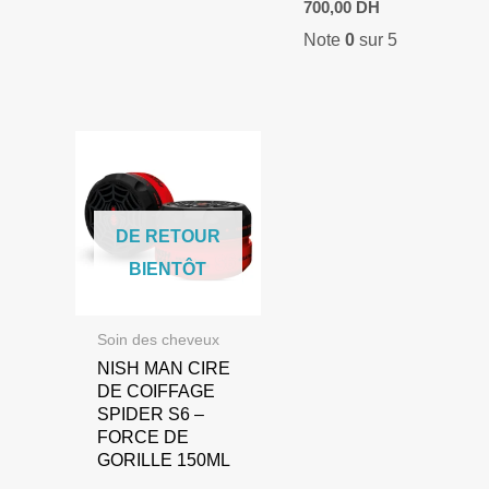
700,00
DH
était :
est :
prix
prix
1.000,00 DH.
800,00 DH.
Note
0
sur 5
initial
actuel
était :
est :
1.000,00 DH.
700,00 DH.
DE RETOUR
BIENTÔT
Soin des cheveux
NISH MAN CIRE
DE COIFFAGE
SPIDER S6 –
FORCE DE
GORILLE 150ML