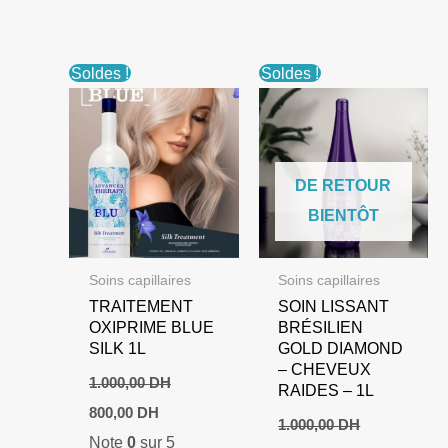
110,00 DH.
89,00 DH.
Soldes !
Soldes !
DE RETOUR
BIENTÔT
Soins capillaires
Soins capillaires
TRAITEMENT
SOIN LISSANT
OXIPRIME BLUE
BRÉSILIEN
SILK 1L
GOLD DIAMOND
– CHEVEUX
1.000,00
DH
RAIDES – 1L
Le
Le
800,00
DH
prix
prix
1.000,00
DH
Note
0
sur 5
initial
actuel
Le
Le