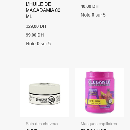
L’HUILE DE
40,00
DH
MACADAMIA 80
Note
0
sur 5
ML
129,00
DH
Le
Le
99,00
DH
prix
prix
Note
0
sur 5
initial
actuel
était :
est :
129,00 DH.
99,00 DH.
Soin des cheveux
Masques capillaires