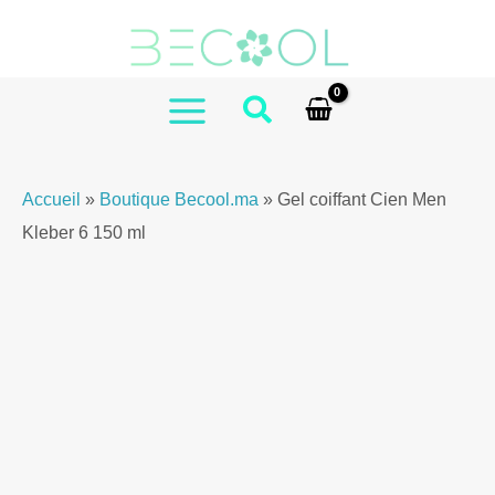
Aller
au
contenu
MAIN
MENU
Accueil
»
Boutique Becool.ma
»
Gel coiffant Cien Men
Kleber 6 150 ml