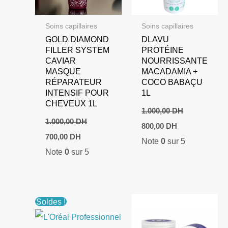
Soins capillaires
Soins capillaires
GOLD DIAMOND
DLAVU
FILLER SYSTEM
PROTÉINE
CAVIAR
NOURRISSANTE
MASQUE
MACADAMIA +
RÉPARATEUR
COCO BABAÇU
INTENSIF POUR
1L
CHEVEUX 1L
1.000,00
DH
1.000,00
DH
Le
Le
800,00
DH
prix
prix
Le
Le
700,00
DH
Note
0
sur 5
initial
actuel
prix
prix
Note
0
sur 5
était :
est :
initial
actuel
1.000,00 DH.
800,00 DH.
était :
est :
1.000,00 DH.
700,00 DH.
Soldes !