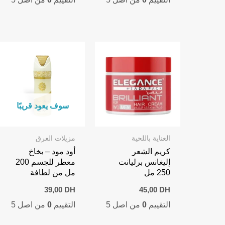
سوف يعود قريبًا
العناية باللحية
مزيلات العرق
كريم الشعر
أود مود – بخاخ
إليغانس برليانت
معطر للجسم 200
250 مل
مل من لطافة
39,00
DH
45,00
DH
التقييم
0
من اصل 5
التقييم
0
من اصل 5