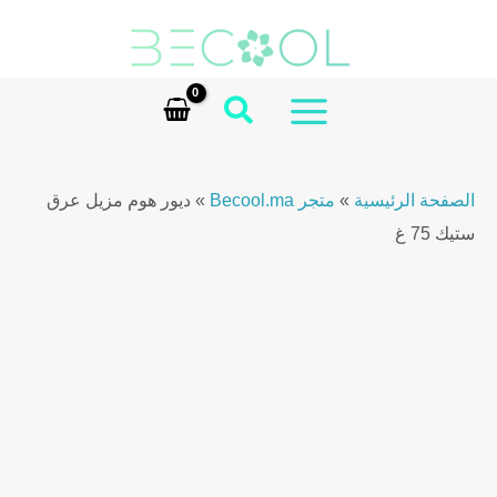
Homme
Ski
Deodorant
t
Stick
conten
75g
MAIN
quantity
MENU
الصفحة الرئيسية
»
متجر Becool.ma
»
ديور هوم مزيل عرق
ستيك 75 غ