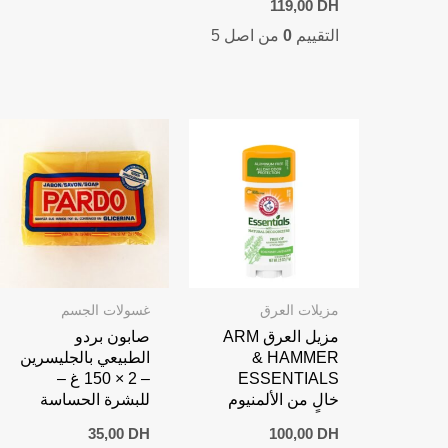
119,00
DH
price
price
التقييم
0
من اصل 5
is:
was:
119,00 DH.
159,00 DH.
مزيلات العرق
غسولات الجسم
مزيل العرق ARM
صابون بردو
& HAMMER
الطبيعي بالجليسرين
ESSENTIALS
– 2 × 150 غ –
خالٍ من الألمنيوم
للبشرة الحساسة
35,00
DH
100,00
DH