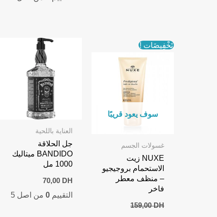
تَخْفِيضَات !
سوف يعود قريبًا
العناية باللحية
جل الحلاقة
غسولات الجسم
BANDIDO ميتاليك
NUXE زيت
1000 مل
الاستحمام بروجيجيو
– منظف معطر
70,00
DH
فاخر
التقييم
0
من اصل 5
159,00
DH
Current
Original