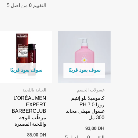
التقييم
0
من اصل 5
سوف يعود قريبًا
سوف يعود قريبًا
غسولات الجسم
العناية باللحية
كاموميلا بلو إنتيم
L’ORÉAL MEN
روزا PH 7.0 –
EXPERT
غسول مهبلي محايد
BARBERCLUB
300 مل
مرطّب للوجه
واللحية القصيرة
93,00
DH
85,00
DH
التقييم
0
من اصل 5