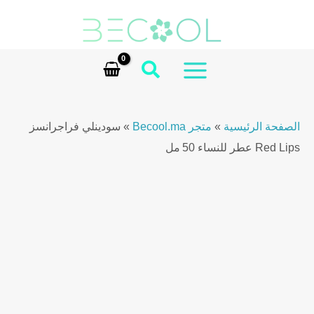
Ski
Red
t
Lips
conten
Eau
de
MAIN
Parfum
MENU
50ml
الصفحة الرئيسية
»
متجر Becool.ma
»
سودينلي فراجرانسز
quantity
Red Lips عطر للنساء 50 مل