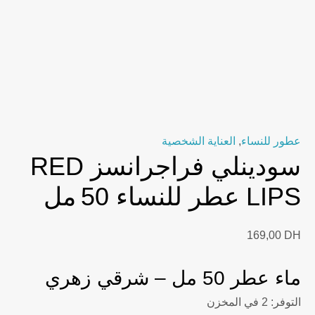
عطور للنساء
,
العناية الشخصية
سودينلي فراجرانسز RED
LIPS عطر للنساء 50 مل
169,00
DH
ماء عطر 50 مل – شرقي زهري
التوفر:
2 في المخزن