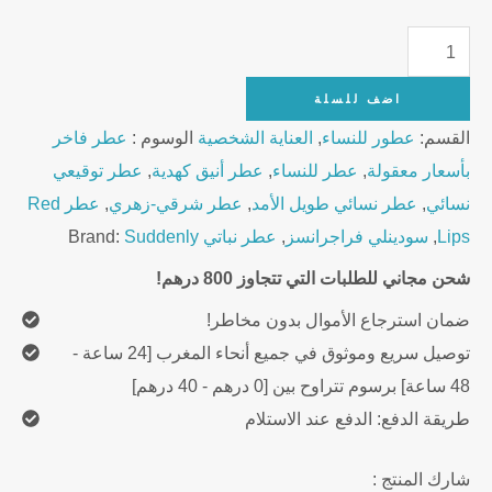
Suddenly
Fragrances
اضف للسلة
Red
القسم:
عطور للنساء
,
العناية الشخصية
الوسوم :
عطر فاخر
Lips
بأسعار معقولة
,
عطر للنساء
,
عطر أنيق كهدية
,
عطر توقيعي
Eau
نسائي
,
عطر نسائي طويل الأمد
,
عطر شرقي‑زهري
,
عطر Red
de
Lips
,
سودينلي فراجرانسز
,
عطر نباتي
Suddenly
Brand:
Parfum
50ml
شحن مجاني للطلبات التي تتجاوز 800 درهم!
quantity
ضمان استرجاع الأموال بدون مخاطر!
توصيل سريع وموثوق في جميع أنحاء المغرب [24 ساعة -
48 ساعة] برسوم تتراوح بين [0 درهم - 40 درهم]
طريقة الدفع: الدفع عند الاستلام
شارك المنتج :