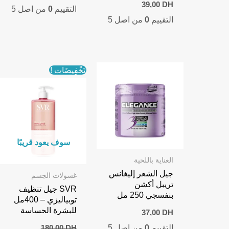
39,00
DH
التقييم
0
من اصل 5
التقييم
0
من اصل 5
تَخْفِيضَات !
سوف يعود قريبًا
العناية باللحية
جيل الشعر إليغانس
غسولات الجسم
تريبل أكشن
SVR جيل تنظيف
بنفسجي 250 مل
توبياليزي – 400مل
للبشرة الحساسة
37,00
DH
التقييم
0
من اصل 5
180,00
DH