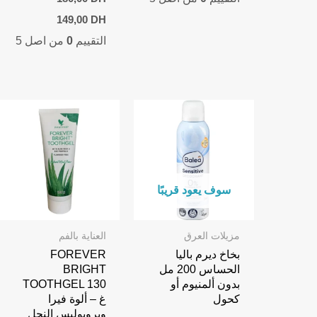
Current
Original
149,00
DH
price
price
التقييم
0
من اصل 5
is:
was:
149,00 DH.
180,00 DH.
سوف يعود قريبًا
مزيلات العرق
العناية بالفم
بخاخ ديرم باليا
FOREVER
الحساس 200 مل
BRIGHT
بدون ألمنيوم أو
TOOTHGEL 130
كحول
غ – ألوة فيرا
وبروبوليس النحل