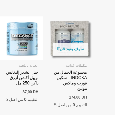
سوف يعود قريبًا
مكملات غذائية
العناية باللحية
مجموعة الجمال من
جيل الشعر إليغانس
INDOKA – سكين
تريبل أكشن أزرق
فورت وماكس
داكن 250 مل
بيوتين
37,00
DH
174,00
DH
التقييم
0
من اصل 5
التقييم
0
من اصل 5