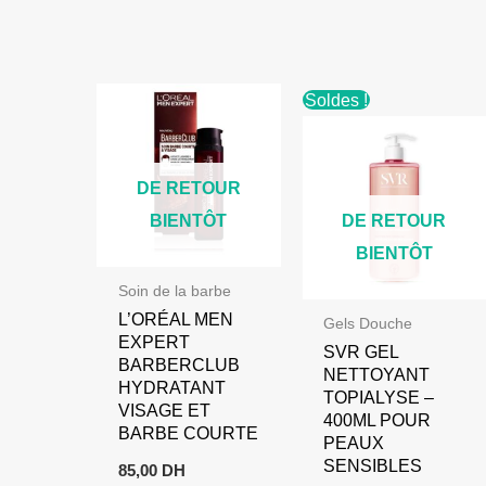
était :
est
65,00 DH.
35,
Soldes !
DE RETOUR
BIENTÔT
DE RETOUR
BIENTÔT
Soin de la barbe
L’ORÉAL MEN
Gels Douche
EXPERT
SVR GEL
BARBERCLUB
NETTOYANT
HYDRATANT
TOPIALYSE –
VISAGE ET
400ML POUR
BARBE COURTE
PEAUX
SENSIBLES
85,00
DH