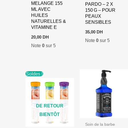
MELANGE 155
PARDO – 2 X
ML AVEC
150 G – POUR
HUILES
PEAUX
NATURELLES &
SENSIBLES
VITAMINE E
35,00
DH
20,00
DH
Note
0
sur 5
Note
0
sur 5
Soldes !
DE RETOUR
BIENTÔT
Soin de la barbe