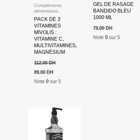
GEL DE RASAGE
Compléments
BANDIDO BLEU
alimentaires
1000 ML
PACK DE 3
VITAMINES
70,00
DH
MIVOLIS :
Note
0
sur 5
VITAMINE C,
MULTIVITAMINES,
MAGNÉSIUM
112,00
DH
Le
Le
89,00
DH
prix
prix
Note
0
sur 5
initial
actuel
était :
est :
112,00 DH.
89,00 DH.