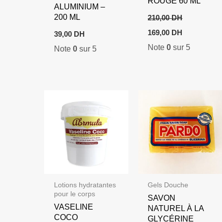
ROUGE 60 ML
ALUMINIUM –
200 ML
210,00
DH
Le
Le
169,00
DH
39,00
DH
prix
prix
Note
0
sur 5
initial
actuel
Note
0
sur 5
était :
est :
210,00 DH.
169,00 DH.
Lotions hydratantes
Gels Douche
pour le corps
SAVON
VASELINE
NATUREL À LA
COCO
GLYCÉRINE