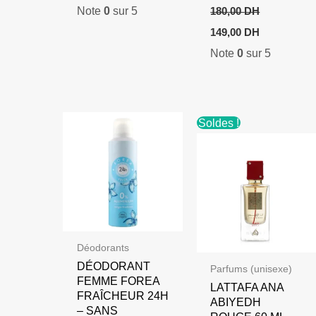
Note
0
sur 5
180,00
DH
Le
Le
149,00
DH
prix
prix
Note
0
sur 5
initial
actuel
était :
est :
180,00 DH.
149,00 DH.
Soldes !
Déodorants
DÉODORANT
Parfums (unisexe)
FEMME FOREA
LATTAFA ANA
FRAÎCHEUR 24H
ABIYEDH
– SANS