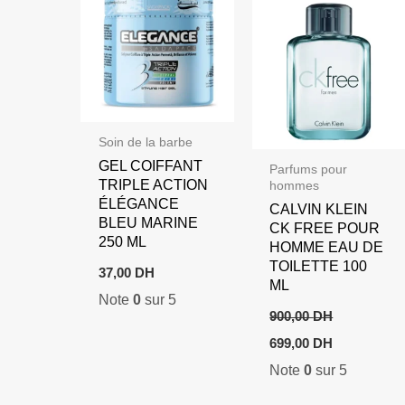
Soin de la barbe
GEL COIFFANT
Parfums pour
TRIPLE ACTION
hommes
ÉLÉGANCE
CALVIN KLEIN
BLEU MARINE
CK FREE POUR
250 ML
HOMME EAU DE
TOILETTE 100
37,00
DH
ML
Note
0
sur 5
900,00
DH
Le
Le
699,00
DH
prix
prix
Note
0
sur 5
initial
actuel
était :
est :