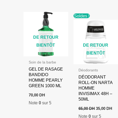
900,00 DH.
699,00 DH.
Soldes !
DE RETOUR
BIENTÔT
DE RETOUR
BIENTÔT
Soin de la barbe
GEL DE RASAGE
Déodorants
BANDIDO
DÉODORANT
HOMME PEARLY
ROLL-ON NARTA
GREEN 1000 ML
HOMME
INVISIMAX 48H –
70,00
DH
50ML
Note
0
sur 5
Le
Le
65,00
DH
35,00
DH
prix
pri
Note
0
sur 5
initial
act