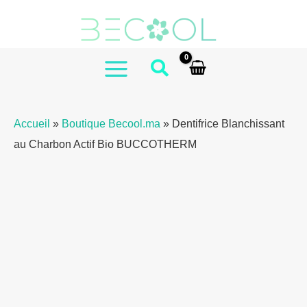
Aller
au
contenu
MAIN
MENU
Accueil
»
Boutique Becool.ma
»
Dentifrice Blanchissant
au Charbon Actif Bio BUCCOTHERM