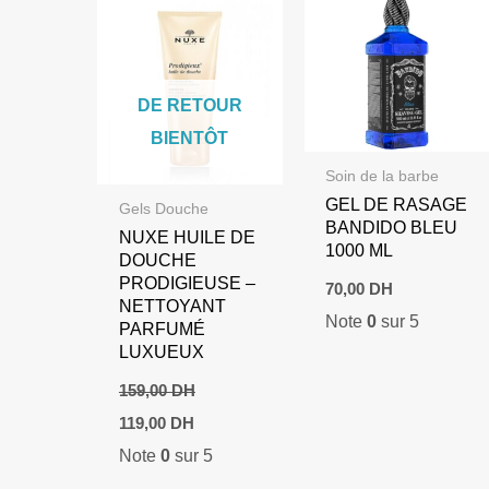
DE RETOUR
BIENTÔT
Soin de la barbe
GEL DE RASAGE
Gels Douche
BANDIDO BLEU
NUXE HUILE DE
1000 ML
DOUCHE
PRODIGIEUSE –
70,00
DH
NETTOYANT
Note
0
sur 5
PARFUMÉ
LUXUEUX
159,00
DH
Le
Le
119,00
DH
prix
prix
Note
0
sur 5
initial
actuel
était :
est :