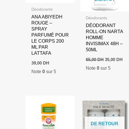
Déodorants
ANA ABIYEDH
Déodorants
ROUGE –
DÉODORANT
SPRAY
ROLL-ON NARTA
PARFUMÉ POUR
HOMME
LE CORPS 200
INVISIMAX 48H –
ML PAR
50ML
LATTAFA
Le
Le
65,00
DH
35,00
DH
prix
pri
39,00
DH
Note
0
sur 5
initial
act
Note
0
sur 5
était :
est
65,00 DH.
35,
DE RETOUR