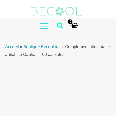
Aller
au
contenu
MAIN
MENU
Accueil
»
Boutique Becool.ma
»
Complément alimentaire
antichute Caphair – 60 capsules