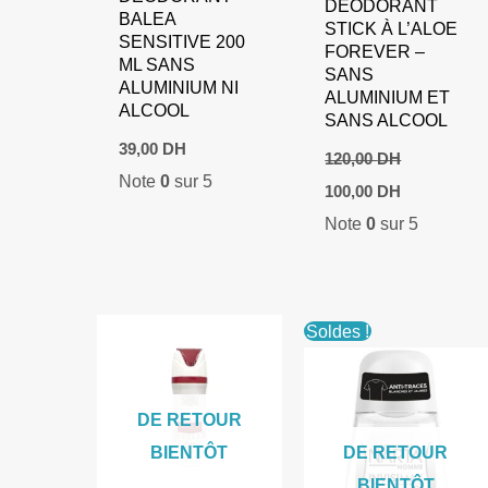
DÉODORANT
BALEA
STICK À L’ALOE
SENSITIVE 200
FOREVER –
ML SANS
SANS
ALUMINIUM NI
ALUMINIUM ET
ALCOOL
SANS ALCOOL
39,00
DH
120,00
DH
Note
0
sur 5
Le
Le
100,00
DH
prix
prix
Note
0
sur 5
initial
actuel
était :
est :
120,00 DH.
100,00 DH.
Soldes !
DE RETOUR
BIENTÔT
DE RETOUR
BIENTÔT