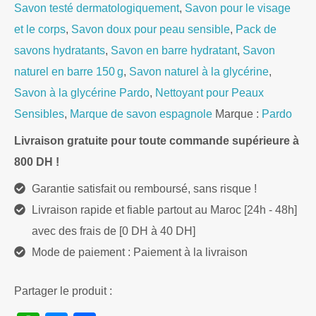
Glycerin
Savon testé dermatologiquement
,
Savon pour le visage
Soap
et le corps
,
Savon doux pour peau sensible
,
Pack de
–
savons hydratants
,
Savon en barre hydratant
,
Savon
2
naturel en barre 150 g
,
Savon naturel à la glycérine
,
x
Savon à la glycérine Pardo
,
Nettoyant pour Peaux
150g
Sensibles
,
Marque de savon espagnole
Marque :
Pardo
–
Livraison gratuite pour toute commande supérieure à
for
800 DH !
Sensitive
Garantie satisfait ou remboursé, sans risque !
Skin
Livraison rapide et fiable partout au Maroc [24h - 48h]
avec des frais de [0 DH à 40 DH]
Mode de paiement : Paiement à la livraison
Partager le produit :