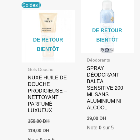
Soldes !
DE RETOUR
DE RETOUR
BIENTÔT
BIENTÔT
Déodorants
SPRAY
Gels Douche
DÉODORANT
NUXE HUILE DE
BALEA
DOUCHE
SENSITIVE 200
PRODIGIEUSE –
ML SANS
NETTOYANT
ALUMINIUM NI
PARFUMÉ
ALCOOL
LUXUEUX
39,00
DH
159,00
DH
Note
0
sur 5
Le
Le
119,00
DH
prix
prix
Note
0
sur 5