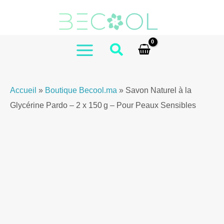
Aller
Pardo
au
Natural
contenu
Glycerin
Soap
MAIN
–
MENU
2
Accueil
»
Boutique Becool.ma
»
Savon Naturel à la
x
Glycérine Pardo – 2 x 150 g – Pour Peaux Sensibles
150g
–
for
Sensitive
Skin