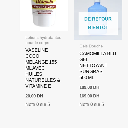
DE RETOUR
BIENTÔT
Lotions hydratantes
pour le corps
Gels Douche
VASELINE
CAMOMILLA BLU
COCO
GEL
MELANGE 155
NETTOYANT
ML AVEC
SURGRAS
HUILES
500 ML
NATURELLES &
VITAMINE E
189,00
DH
Le
Le
20,00
DH
169,00
DH
prix
prix
Note
0
sur 5
Note
0
sur 5
initial
actuel
était :
est :
189,00 DH.
169,00 DH.