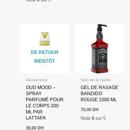
initial
actuel
était :
est :
159,00 DH.
119,00 DH.
DE RETOUR
BIENTÔT
Déodorants
Soin de la barbe
OUD MOOD –
GEL DE RASAGE
SPRAY
BANDIDO
PARFUMÉ POUR
ROUGE 1000 ML
LE CORPS 200
70,00
DH
ML PAR
LATTAFA
Note
0
sur 5
39,00
DH