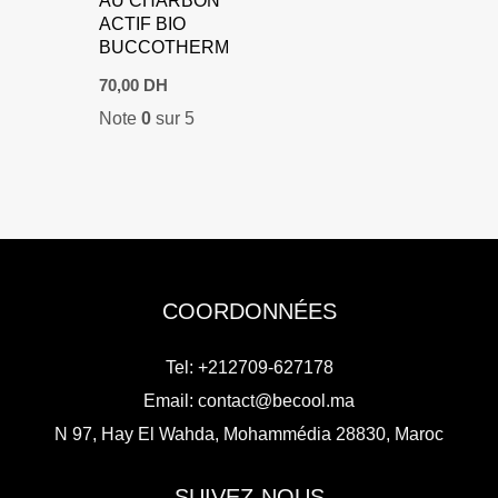
AU CHARBON
ACTIF BIO
BUCCOTHERM
70,00
DH
Note
0
sur 5
COORDONNÉES
Tel: +212709-627178
Email:
contact@becool.ma
N 97, Hay El Wahda, Mohammédia 28830, Maroc
SUIVEZ-NOUS