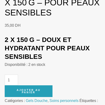
X 150 G – POUR PEAUX
SENSIBLES
35,00
DH
2 X 150 G – DOUX ET
HYDRATANT POUR PEAUX
SENSIBLES
Disponibilité :
2 en stock
quantité
de
AJOUTER AU
Pardo
PANIER
Natural
Catégories :
Gels Douche
,
Soins personnels
Étiquettes :