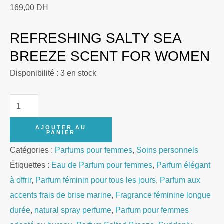
169,00
DH
REFRESHING SALTY SEA
BREEZE SCENT FOR WOMEN
Disponibilité :
3 en stock
quantité
de
AJOUTER AU
Suddenly
PANIER
Fragrances
Catégories :
Parfums pour femmes
,
Soins personnels
Salted
Étiquettes :
Eau de Parfum pour femmes
,
Parfum élégant
Breeze
à offrir
,
Parfum féminin pour tous les jours
,
Parfum aux
Eau
accents frais de brise marine
,
Fragrance féminine longue
de
durée
,
natural spray perfume
,
Parfum pour femmes
Parfum