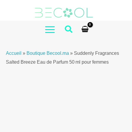
Aller
Suddenly
au
Fragrances
contenu
Salted
Breeze
MAIN
Eau
MENU
de
Accueil
»
Boutique Becool.ma
»
Suddenly Fragrances
Parfum
Salted Breeze Eau de Parfum 50 ml pour femmes
50ml