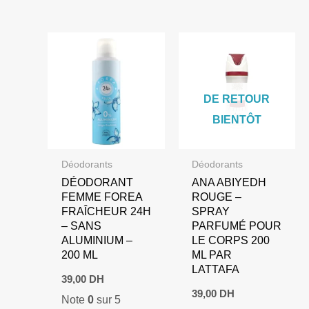
DE RETOUR
BIENTÔT
Déodorants
Déodorants
DÉODORANT
ANA ABIYEDH
FEMME FOREA
ROUGE –
FRAÎCHEUR 24H
SPRAY
– SANS
PARFUMÉ POUR
ALUMINIUM –
LE CORPS 200
200 ML
ML PAR
LATTAFA
39,00
DH
39,00
DH
Note
0
sur 5