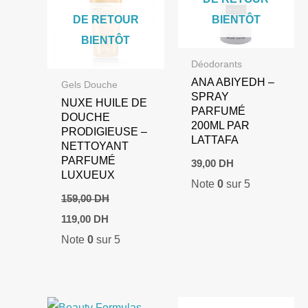
DE RETOUR
BIENTÔT
BIENTÔT
Déodorants
ANA ABIYEDH –
Gels Douche
SPRAY
NUXE HUILE DE
PARFUMÉ
DOUCHE
200ML PAR
PRODIGIEUSE –
LATTAFA
NETTOYANT
PARFUMÉ
39,00
DH
LUXUEUX
Note
0
sur 5
159,00
DH
Le
Le
119,00
DH
prix
prix
Note
0
sur 5
initial
actuel
était :
est :
159,00 DH.
119,00 DH.