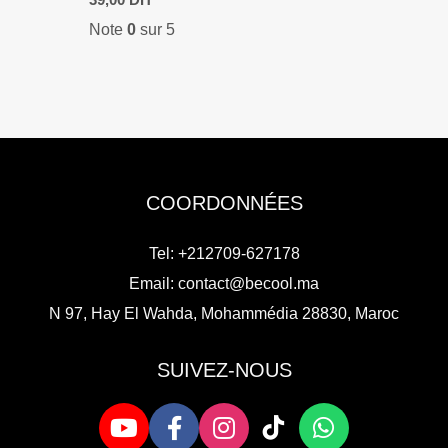
39,00
DH
Note
0
sur 5
COORDONNÉES
Tel: +212709-627178
Email:
contact@becool.ma
N 97, Hay El Wahda, Mohammédia 28830, Maroc
SUIVEZ-NOUS