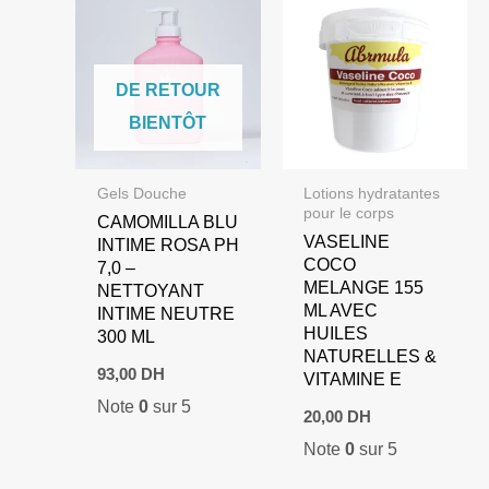
DE RETOUR
BIENTÔT
Gels Douche
Lotions hydratantes
pour le corps
CAMOMILLA BLU
VASELINE
INTIME ROSA PH
COCO
7,0 –
MELANGE 155
NETTOYANT
ML AVEC
INTIME NEUTRE
HUILES
300 ML
NATURELLES &
93,00
DH
VITAMINE E
Note
0
sur 5
20,00
DH
Note
0
sur 5