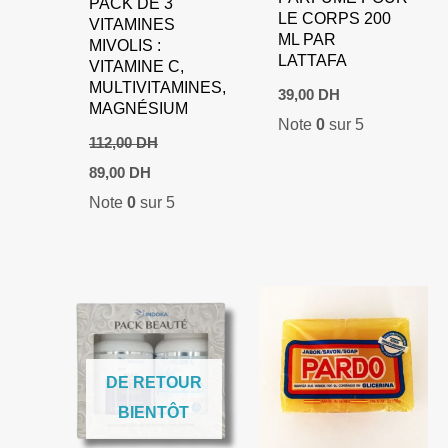
PACK DE 3
LE CORPS 200
VITAMINES
ML PAR
MIVOLIS :
LATTAFA
VITAMINE C,
MULTIVITAMINES,
39,00
DH
MAGNÉSIUM
Note
0
sur 5
112,00
DH
Le
Le
89,00
DH
prix
prix
Note
0
sur 5
initial
actuel
était :
est :
112,00 DH.
89,00 DH.
DE RETOUR
BIENTÔT