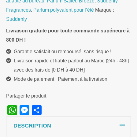
adapté au bureau
,
Parfum Salted Breeze
,
Suddenly
50ml
Fragrances
,
Parfum polyvalent pour l’été
Marque :
Suddenly
Livraison gratuite pour toute commande supérieure à
800 DH !
Garantie satisfait ou remboursé, sans risque !
Livraison rapide et fiable partout au Maroc [24h - 48h]
avec des frais de [0 DH à 40 DH]
Mode de paiement : Paiement à la livraison
Partager le produit :
WhatsApp
Messenger
Share
DESCRIPTION